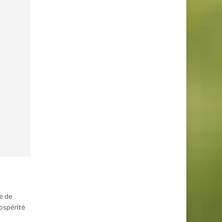
ie de
rospérité