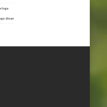
orloge
loge dinan