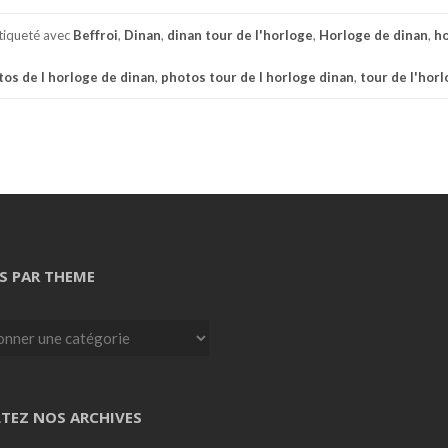
tiqueté avec
Beffroi
,
Dinan
,
dinan tour de l'horloge
,
Horloge de dinan
,
h
os de l horloge de dinan
,
photos tour de l horloge dinan
,
tour de l'hor
S PAR THEME
TEZ NOS ARCHIVES