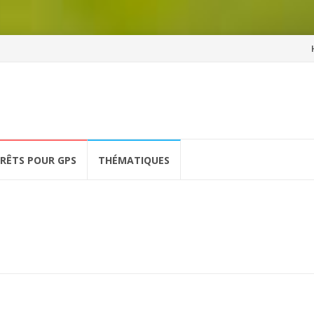
Al
a
co
ÉRÊTS POUR GPS
THÉMATIQUES