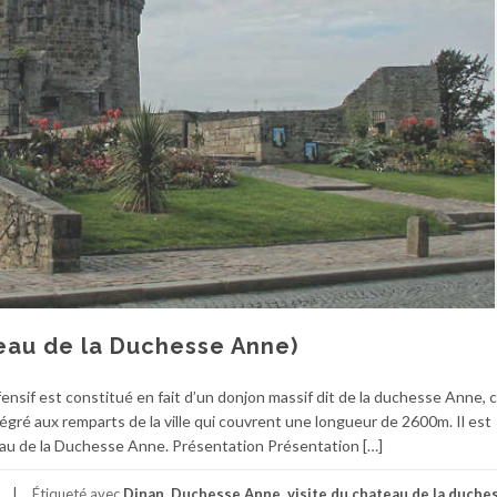
eau de la Duchesse Anne)
nsif est constitué en fait d’un donjon massif dit de la duchesse Anne, c
ntégré aux remparts de la ville qui couvrent une longueur de 2600m. Il est
au de la Duchesse Anne. Présentation Présentation […]
Étiqueté avec
Dinan
,
Duchesse Anne
,
visite du chateau de la duche