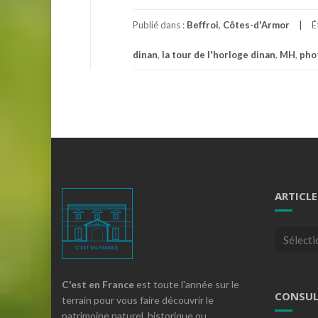
Publié dans :
Beffroi
,
Côtes-d'Armor
É
dinan
,
la tour de l'horloge dinan
,
MH
,
phot
ARTICLE
Articles
par
theme
C'est en France
est toute l'année sur le
CONSUL
terrain pour vous faire découvrir le
patrimoine naturel, historique ou