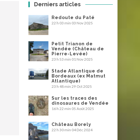
Derniers articles
Redoute du Paté
22 h 03 min
03 Nov 2025
Petit Trianon de
Vendée (Château de
Pierre-Levée)
23 h 53 min
01 Nov 2025
Stade Atlantique de
Bordeaux (ex Matmut
Atlantique)
23 h 48 min
29 Oct 2025
Sur les traces des
dinosaures de Vendée
16 h 22 min
05 Août 2025
Château Borely
22 h 30 min
04 Déc 2024