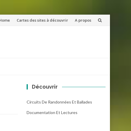
ler
Home
Cartes des sites à découvrir
A propos
u
ntenu
Découvrir
Circuits De Randonnées Et Ballades
Documentation Et Lectures