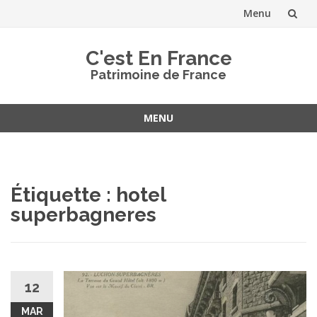
Menu
Aller
C'est En France
au
Patrimoine de France
contenu
MENU
Aller
au
contenu
Étiquette :
hotel
superbagneres
12
MAR