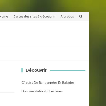
ler
Home
Cartes des sites à découvrir
A propos
u
ntenu
Découvrir
Circuits De Randonnées Et Ballades
Documentation Et Lectures