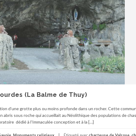
ourdes (La Balme de Thuy)
tion d’une grotte plus ou moins profonde dans un rocher. Cette commu
n abris sous roche qui accueillait au Néolithique des populations de cha
 oratoire dédié à l’Immaculée conception et à la […]
Savoie
,
Monuments religieux
Étiqueté avec
charteuse de Valrose
,
ch