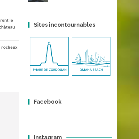
rent le
Sites incontournables
 château
 rocheux
Facebook
Instagram