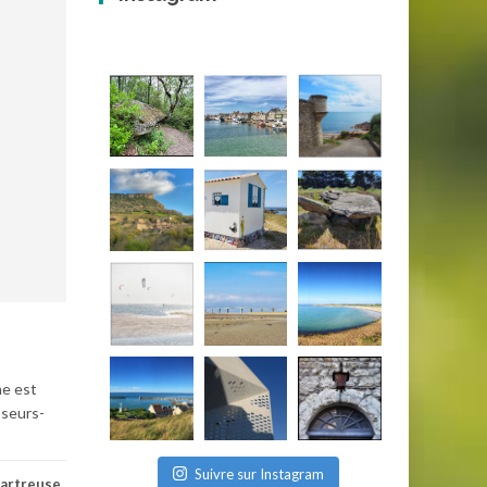
ne est
sseurs-
Suivre sur Instagram
artreuse