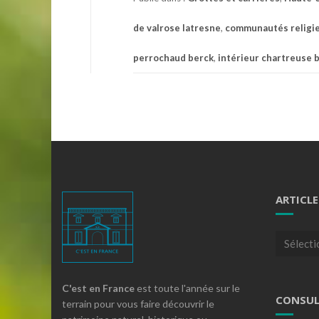
de valrose latresne
,
communautés religie
perrochaud berck
,
intérieur chartreuse 
ARTICLE
Articles
par
theme
C'est en France
est toute l'année sur le
CONSUL
terrain pour vous faire découvrir le