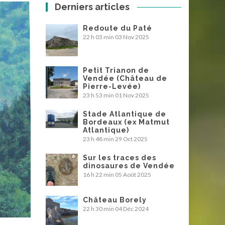
Derniers articles
Redoute du Paté
22 h 03 min
03 Nov 2025
Petit Trianon de
Vendée (Château de
Pierre-Levée)
23 h 53 min
01 Nov 2025
Stade Atlantique de
Bordeaux (ex Matmut
Atlantique)
23 h 48 min
29 Oct 2025
Sur les traces des
dinosaures de Vendée
16 h 22 min
05 Août 2025
Château Borely
22 h 30 min
04 Déc 2024