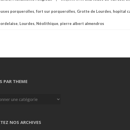
uses porquerolles
,
fort sur porquerolles
,
Grotte de Lourdes
,
hopital c
bordelaise
,
Lourdes
,
Néolithique
,
pierre albert almendros
S PAR THEME
TEZ NOS ARCHIVES