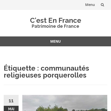
Menu
Aller
C'est En France
au
Patrimoine de France
contenu
MENU
Aller
au
contenu
Étiquette :
communautés
religieuses porquerolles
11
MAI