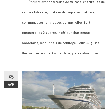
Étiqueté avec
charteuse de Valrose
,
chartreuse de
valrose latresne
,
chateau de roquefort cathare
,
communautés religieuses porquerolles
,
fort
porquerolles 2 guerre
,
intérieur chartreuse
bordelaise
,
les tunnels de conliege
,
Louis Auguste
Bertin
,
pierre albert almendros
,
pierre almendros
25
AVR