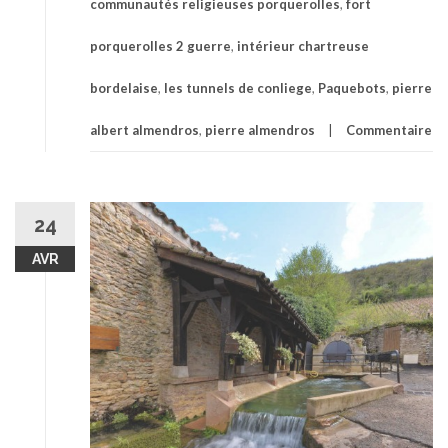
communautés religieuses porquerolles
,
fort
porquerolles 2 guerre
,
intérieur chartreuse
bordelaise
,
les tunnels de conliege
,
Paquebots
,
pierre
albert almendros
,
pierre almendros
Commentaire
24
AVR