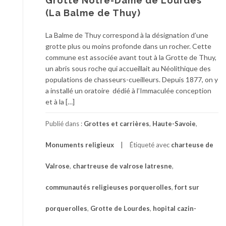
Grotte Notre-Dame de Lourdes
(La Balme de Thuy)
La Balme de Thuy correspond à la désignation d’une
grotte plus ou moins profonde dans un rocher. Cette
commune est associée avant tout à la Grotte de Thuy,
un abris sous roche qui accueillait au Néolithique des
populations de chasseurs-cueilleurs. Depuis 1877, on y
a installé un oratoire dédié à l’Immaculée conception
et à la […]
Publié dans :
Grottes et carrières
,
Haute-Savoie
,
Monuments religieux
Étiqueté avec
charteuse de
Valrose
,
chartreuse de valrose latresne
,
communautés religieuses porquerolles
,
fort sur
porquerolles
,
Grotte de Lourdes
,
hopital cazin-