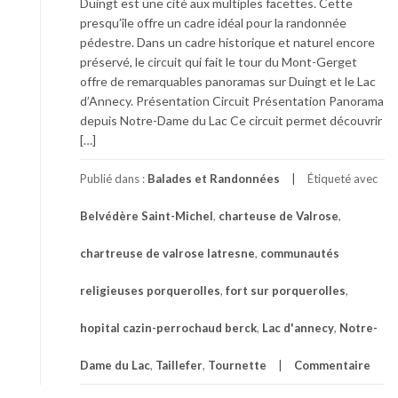
Duingt est une cité aux multiples facettes. Cette
presqu’île offre un cadre idéal pour la randonnée
pédestre. Dans un cadre historique et naturel encore
préservé, le circuit qui fait le tour du Mont-Gerget
offre de remarquables panoramas sur Duingt et le Lac
d’Annecy. Présentation Circuit Présentation Panorama
depuis Notre-Dame du Lac Ce circuit permet découvrir
[…]
Publié dans :
Balades et Randonnées
Étiqueté avec
Belvédère Saint-Michel
,
charteuse de Valrose
,
chartreuse de valrose latresne
,
communautés
religieuses porquerolles
,
fort sur porquerolles
,
hopital cazin-perrochaud berck
,
Lac d'annecy
,
Notre-
Dame du Lac
,
Taillefer
,
Tournette
Commentaire