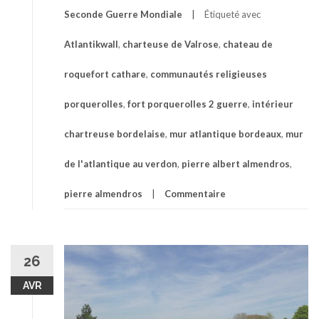
Seconde Guerre Mondiale
Étiqueté avec
Atlantikwall
,
charteuse de Valrose
,
chateau de
roquefort cathare
,
communautés religieuses
porquerolles
,
fort porquerolles 2 guerre
,
intérieur
chartreuse bordelaise
,
mur atlantique bordeaux
,
mur
de l'atlantique au verdon
,
pierre albert almendros
,
pierre almendros
Commentaire
26
AVR