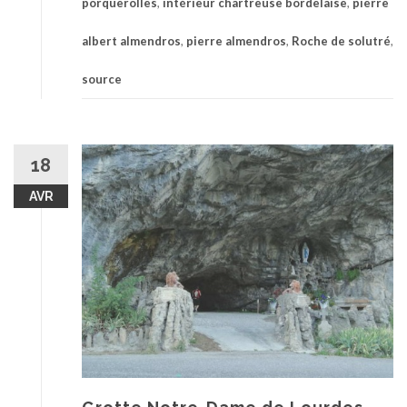
porquerolles
,
intérieur chartreuse bordelaise
,
pierre
albert almendros
,
pierre almendros
,
Roche de solutré
,
source
18
AVR