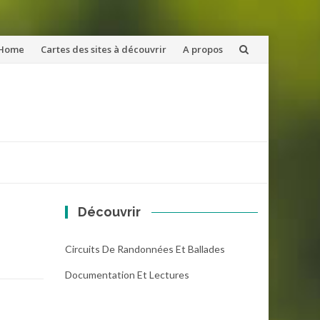
ler
Home
Cartes des sites à découvrir
A propos
u
ntenu
Découvrir
Circuits De Randonnées Et Ballades
Documentation Et Lectures