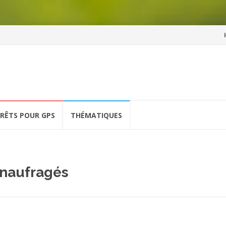
Al
a
co
ÉRÊTS POUR GPS
THÉMATIQUES
naufragés