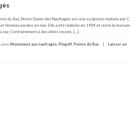
gés
inte du Raz, Notre-Dame des Naufragés est une sculpture réalisée par C
 femmes perdus en mer. Elle a été réalisée en 1904 et reste le monum
du raz. Contrairement à des idées reçues, […]
é avec
Monument aux naufragés
,
Plogoff
,
Pointe du Raz
Laisser un