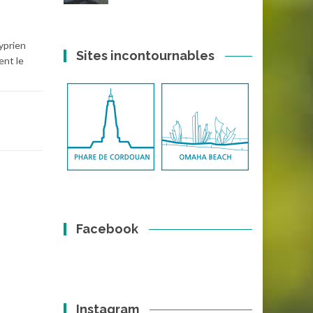
yprien
Sites incontournables
ent le
Facebook
Instagram