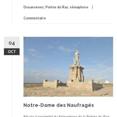
Douarnenez
,
Pointe du Raz
,
sémaphore
Commentaire
04
OCT
Notre-Dame des Naufragés
Située à proximité du Sémaphore de la Pointe du Raz,