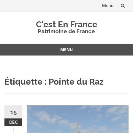
Menu
Aller
C'est En France
au
Patrimoine de France
contenu
MENU
Aller
au
contenu
Étiquette :
Pointe du Raz
15
DÉC