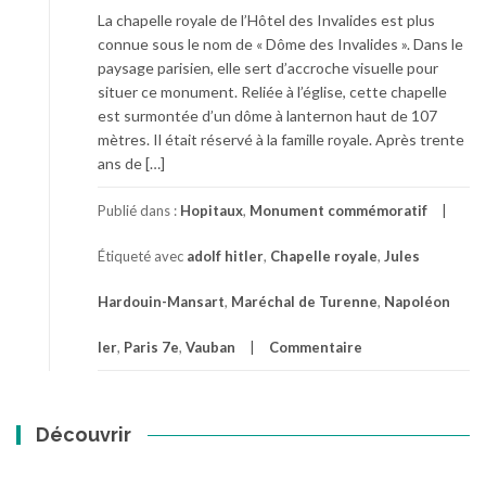
La chapelle royale de l’Hôtel des Invalides est plus
connue sous le nom de « Dôme des Invalides ». Dans le
paysage parisien, elle sert d’accroche visuelle pour
situer ce monument. Reliée à l’église, cette chapelle
est surmontée d’un dôme à lanternon haut de 107
mètres. Il était réservé à la famille royale. Après trente
ans de […]
Publié dans :
Hopitaux
,
Monument commémoratif
Étiqueté avec
adolf hitler
,
Chapelle royale
,
Jules
Hardouin-Mansart
,
Maréchal de Turenne
,
Napoléon
Ier
,
Paris 7e
,
Vauban
Commentaire
Découvrir