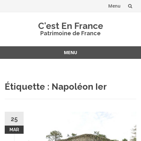
Menu
Aller
C'est En France
au
Patrimoine de France
contenu
MENU
Aller
au
contenu
Étiquette :
Napoléon Ier
25
MAR