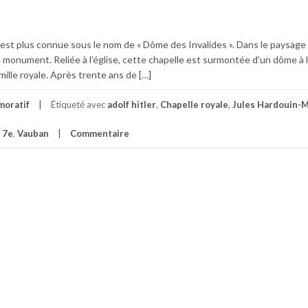
s est plus connue sous le nom de « Dôme des Invalides ». Dans le paysage 
ce monument. Reliée à l’église, cette chapelle est surmontée d’un dôme à
amille royale. Après trente ans de […]
oratif
Étiqueté avec
adolf hitler
,
Chapelle royale
,
Jules Hardouin-
 7e
,
Vauban
Commentaire