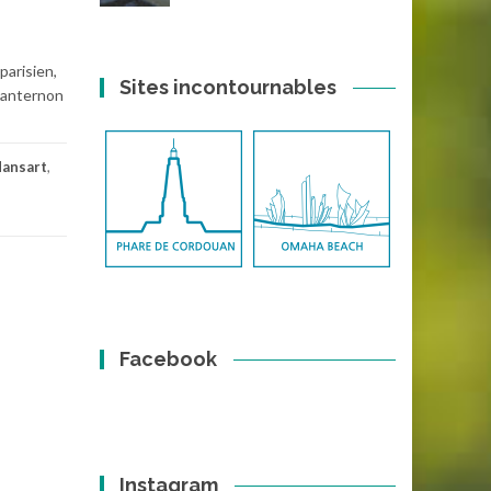
parisien,
Sites incontournables
 lanternon
Mansart
,
Facebook
Instagram