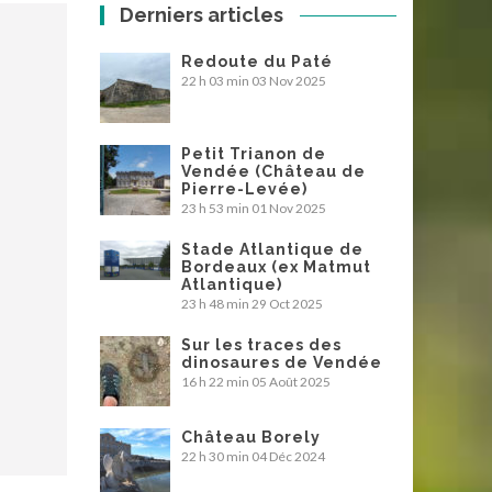
Derniers articles
Redoute du Paté
22 h 03 min
03 Nov 2025
Petit Trianon de
Vendée (Château de
Pierre-Levée)
23 h 53 min
01 Nov 2025
Stade Atlantique de
Bordeaux (ex Matmut
Atlantique)
23 h 48 min
29 Oct 2025
Sur les traces des
dinosaures de Vendée
16 h 22 min
05 Août 2025
Château Borely
22 h 30 min
04 Déc 2024