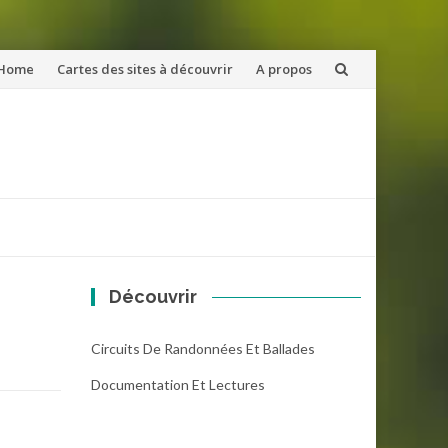
ler
Home
Cartes des sites à découvrir
A propos
u
ntenu
Découvrir
Circuits De Randonnées Et Ballades
Documentation Et Lectures