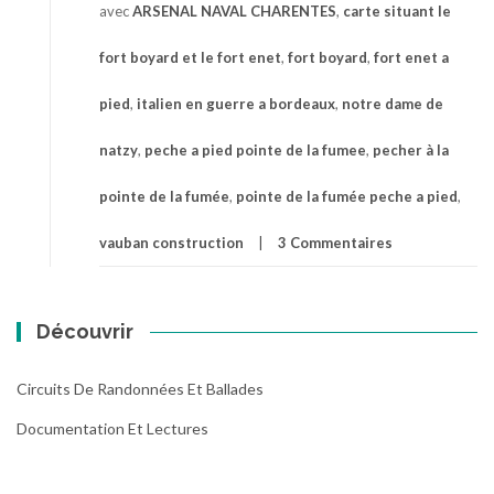
avec
ARSENAL NAVAL CHARENTES
,
carte situant le
fort boyard et le fort enet
,
fort boyard
,
fort enet a
pied
,
italien en guerre a bordeaux
,
notre dame de
natzy
,
peche a pied pointe de la fumee
,
pecher à la
pointe de la fumée
,
pointe de la fumée peche a pied
,
vauban construction
3 Commentaires
Découvrir
Circuits De Randonnées Et Ballades
Documentation Et Lectures