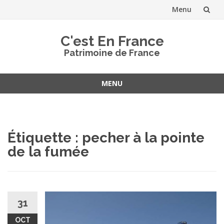
Menu
Aller
C'est En France
au
Patrimoine de France
contenu
MENU
Aller
au
contenu
Étiquette :
pecher à la pointe
de la fumée
31
OCT