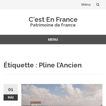
Menu
Aller
C'est En France
au
Patrimoine de France
contenu
MENU
Aller
au
contenu
Étiquette :
Pline l’Ancien
01
MAI