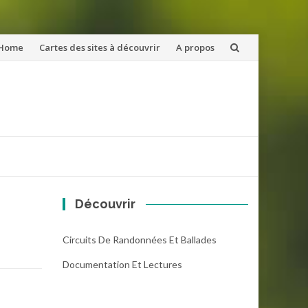
ler
Home
Cartes des sites à découvrir
A propos
u
ntenu
Découvrir
Circuits De Randonnées Et Ballades
Documentation Et Lectures