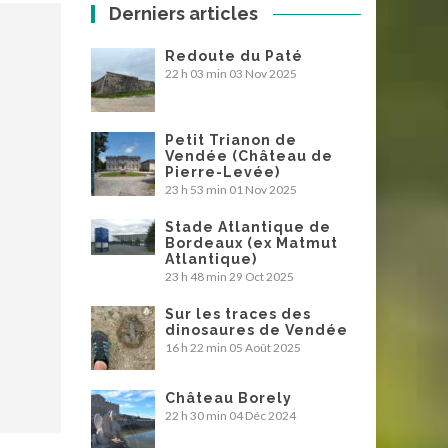
Derniers articles
Redoute du Paté
22 h 03 min
03 Nov 2025
Petit Trianon de
Vendée (Château de
Pierre-Levée)
23 h 53 min
01 Nov 2025
Stade Atlantique de
Bordeaux (ex Matmut
Atlantique)
23 h 48 min
29 Oct 2025
Sur les traces des
dinosaures de Vendée
16 h 22 min
05 Août 2025
Château Borely
22 h 30 min
04 Déc 2024