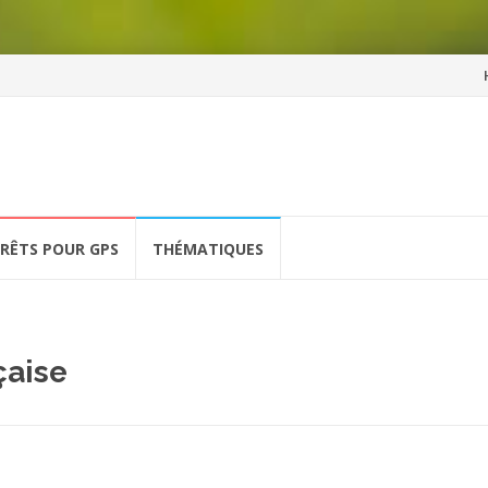
Al
a
co
ÉRÊTS POUR GPS
THÉMATIQUES
çaise