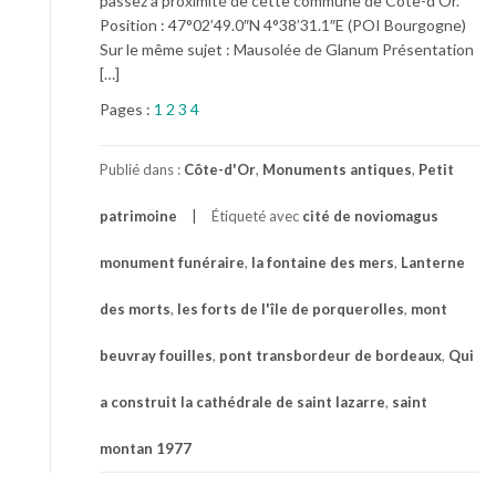
passez à proximité de cette commune de Côte-d’Or.
Position : 47°02’49.0″N 4°38’31.1″E (POI Bourgogne)
Sur le même sujet : Mausolée de Glanum Présentation
[…]
Pages :
1
2
3
4
Publié dans :
Côte-d'Or
,
Monuments antiques
,
Petit
patrimoine
Étiqueté avec
cité de noviomagus
monument funéraire
,
la fontaine des mers
,
Lanterne
des morts
,
les forts de l'île de porquerolles
,
mont
beuvray fouilles
,
pont transbordeur de bordeaux
,
Qui
a construit la cathédrale de saint lazarre
,
saint
montan 1977