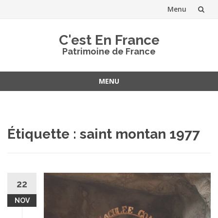
Menu
Aller
C'est En France
au
Patrimoine de France
contenu
MENU
Aller
au
contenu
Étiquette :
saint montan 1977
22
NOV