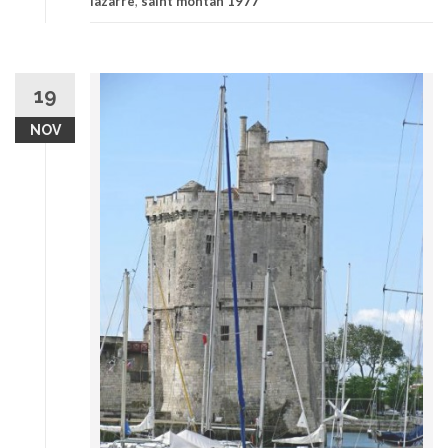
lazarre
,
saint montan 1977
19
NOV