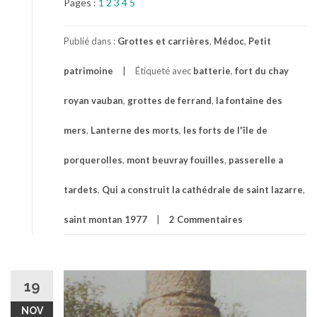
Pages :
1
2
3
4
5
Publié dans :
Grottes et carrières
,
Médoc
,
Petit
patrimoine
Étiqueté avec
batterie
,
fort du chay
royan vauban
,
grottes de ferrand
,
la fontaine des
mers
,
Lanterne des morts
,
les forts de l'île de
porquerolles
,
mont beuvray fouilles
,
passerelle a
tardets
,
Qui a construit la cathédrale de saint lazarre
,
saint montan 1977
2 Commentaires
19
NOV