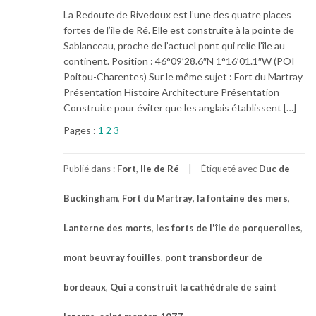
La Redoute de Rivedoux est l’une des quatre places
fortes de l’île de Ré. Elle est construite à la pointe de
Sablanceau, proche de l’actuel pont qui relie l’île au
continent. Position : 46°09’28.6″N 1°16’01.1″W (POI
Poitou-Charentes) Sur le même sujet : Fort du Martray
Présentation Histoire Architecture Présentation
Construite pour éviter que les anglais établissent […]
Pages :
1
2
3
Publié dans :
Fort
,
Ile de Ré
Étiqueté avec
Duc de
Buckingham
,
Fort du Martray
,
la fontaine des mers
,
Lanterne des morts
,
les forts de l'île de porquerolles
,
mont beuvray fouilles
,
pont transbordeur de
bordeaux
,
Qui a construit la cathédrale de saint