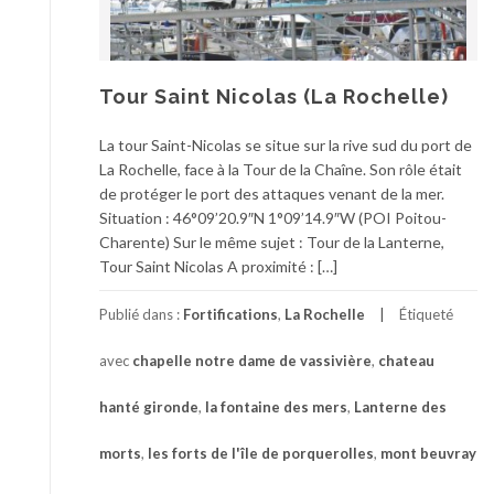
Tour Saint Nicolas (La Rochelle)
La tour Saint-Nicolas se situe sur la rive sud du port de
La Rochelle, face à la Tour de la Chaîne. Son rôle était
de protéger le port des attaques venant de la mer.
Situation : 46°09’20.9″N 1°09’14.9″W (POI Poitou-
Charente) Sur le même sujet : Tour de la Lanterne,
Tour Saint Nicolas A proximité : […]
Publié dans :
Fortifications
,
La Rochelle
Étiqueté
avec
chapelle notre dame de vassivière
,
chateau
hanté gironde
,
la fontaine des mers
,
Lanterne des
morts
,
les forts de l'île de porquerolles
,
mont beuvray