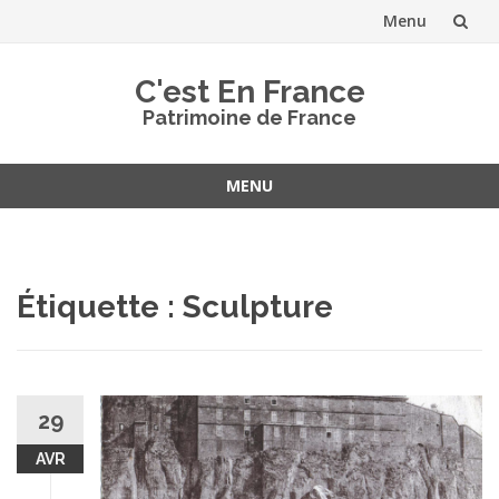
Menu
Aller
C'est En France
au
Patrimoine de France
contenu
MENU
Aller
au
contenu
Étiquette :
Sculpture
29
AVR