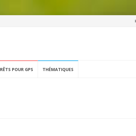
Al
a
co
ÉRÊTS POUR GPS
THÉMATIQUES