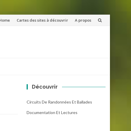
ler
Home
Cartes des sites à découvrir
A propos
u
ntenu
Découvrir
Circuits De Randonnées Et Ballades
Documentation Et Lectures