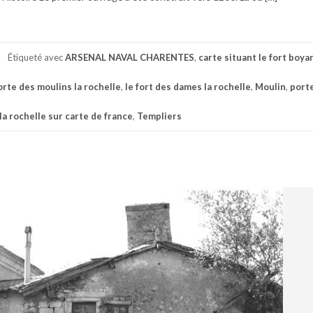
Étiqueté avec
ARSENAL NAVAL CHARENTES
,
carte situant le fort boyar
orte des moulins la rochelle
,
le fort des dames la rochelle
,
Moulin
,
port
la rochelle sur carte de france
,
Templiers