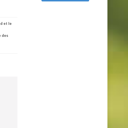
d et le
e des