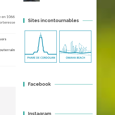
ce en 1066
Sites incontournables
Forteresse
sors
outerrain
Facebook
Instagram