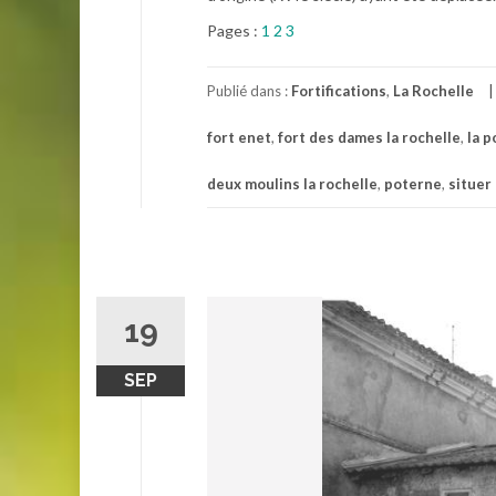
Pages :
1
2
3
Publié dans :
Fortifications
,
La Rochelle
fort enet
,
fort des dames la rochelle
,
la p
deux moulins la rochelle
,
poterne
,
situer 
19
SEP