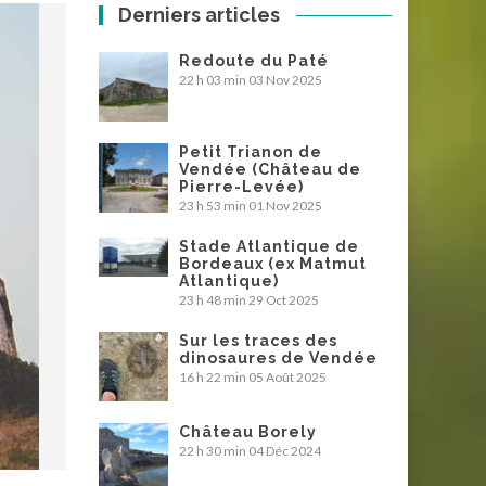
Derniers articles
Redoute du Paté
22 h 03 min
03 Nov 2025
Petit Trianon de
Vendée (Château de
Pierre-Levée)
23 h 53 min
01 Nov 2025
Stade Atlantique de
Bordeaux (ex Matmut
Atlantique)
23 h 48 min
29 Oct 2025
Sur les traces des
dinosaures de Vendée
16 h 22 min
05 Août 2025
Château Borely
22 h 30 min
04 Déc 2024