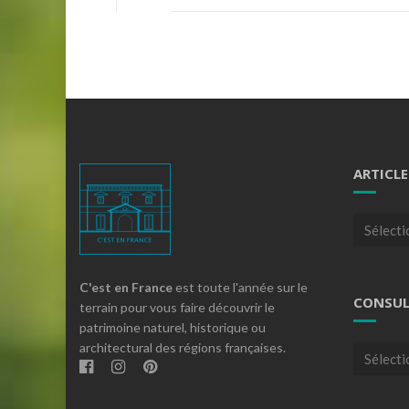
ARTICLE
Articles
par
theme
C'est en France
est toute l'année sur le
CONSUL
terrain pour vous faire découvrir le
patrimoine naturel, historique ou
architectural des régions françaises.
Consulte
nos
archives