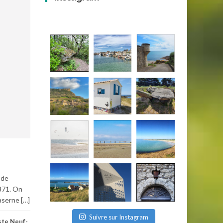
 de
1871. On
aserne […]
Suivre sur Instagram
ste Neuf-