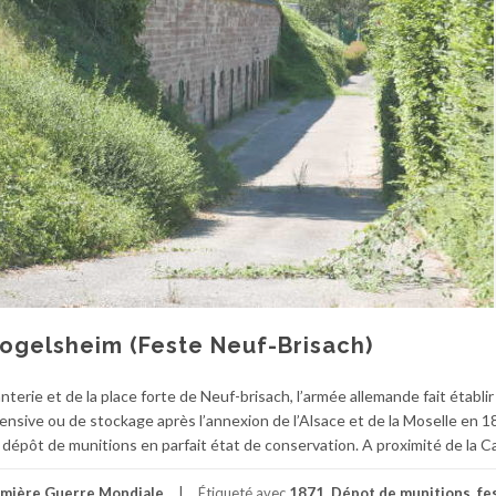
ogelsheim (Feste Neuf-Brisach)
erie et de la place forte de Neuf-brisach, l’armée allemande fait établir
nsive ou de stockage après l’annexion de l’Alsace et de la Moselle en 
épôt de munitions en parfait état de conservation. A proximité de la C
mière Guerre Mondiale
Étiqueté avec
1871
,
Dépot de munitions
,
fe