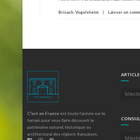
Brisach
,
Vogelsheim
Laisser un com
ARTICLE
Articles
par
theme
C'est en France
est toute l'année sur le
CONSUL
terrain pour vous faire découvrir le
patrimoine naturel, historique ou
architectural des régions françaises.
Consulte