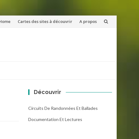
ler
Home
Cartes des sites à découvrir
A propos
u
ntenu
Découvrir
Circuits De Randonnées Et Ballades
Documentation Et Lectures