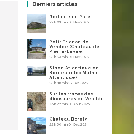
Derniers articles
Redoute du Paté
22 h 03 min
03 Nov 2025
Petit Trianon de
Vendée (Château de
Pierre-Levée)
23 h 53 min
01 Nov 2025
Stade Atlantique de
Bordeaux (ex Matmut
Atlantique)
23 h 48 min
29 Oct 2025
Sur les traces des
dinosaures de Vendée
16 h 22 min
05 Août 2025
Château Borely
22 h 30 min
04 Déc 2024