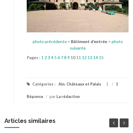
photo précédente
<
Bâtiment d’entrée
>
photo
suivante
Pages :
1
2
3
4
5
6
7
8
9
10
11
12
13
14
15
Catégories :
Ain
,
Châteaux et Palais
/
1
Réponse
/
par
La rédaction
Articles similaires