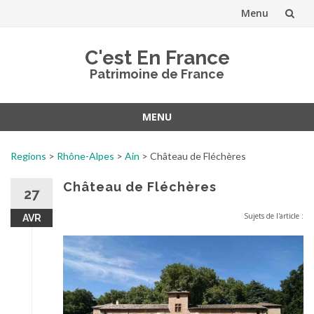
Menu
Aller
C'est En France
au
Patrimoine de France
contenu
MENU
Aller
au
Regions
>
Rhône-Alpes
>
Ain
>
Château de Fléchères
contenu
Château de Fléchères
27
Sujets de l'article :
AVR