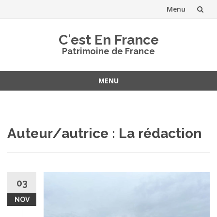
Menu
Aller
C'est En France
au
Patrimoine de France
contenu
MENU
Aller
au
contenu
Auteur/autrice :
La rédaction
03
NOV