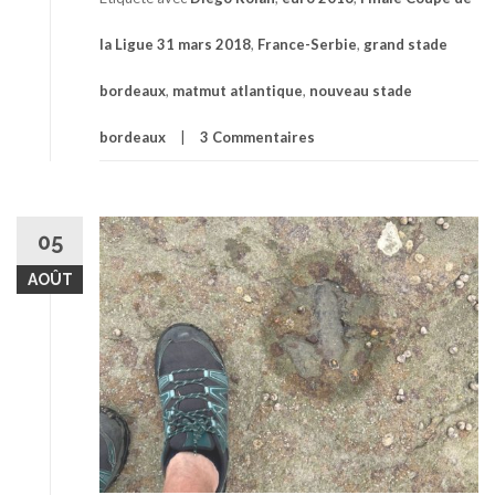
la Ligue 31 mars 2018
,
France-Serbie
,
grand stade
bordeaux
,
matmut atlantique
,
nouveau stade
bordeaux
3 Commentaires
05
AOÛT