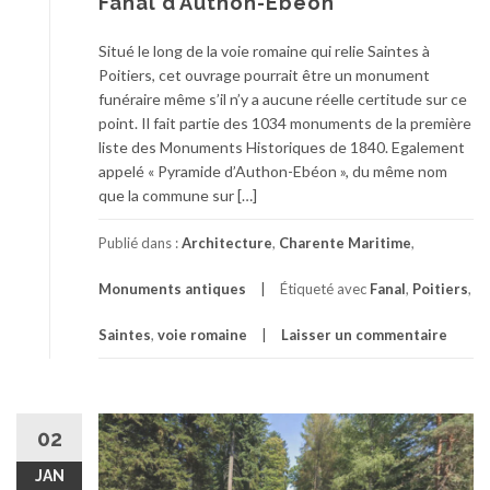
Fanal d’Authon-Ebéon
Situé le long de la voie romaine qui relie Saintes à
Poitiers, cet ouvrage pourrait être un monument
funéraire même s’il n’y a aucune réelle certitude sur ce
point. Il fait partie des 1034 monuments de la première
liste des Monuments Historiques de 1840. Egalement
appelé « Pyramide d’Authon-Ebéon », du même nom
que la commune sur […]
Publié dans :
Architecture
,
Charente Maritime
,
Monuments antiques
Étiqueté avec
Fanal
,
Poitiers
,
Saintes
,
voie romaine
Laisser un commentaire
02
JAN