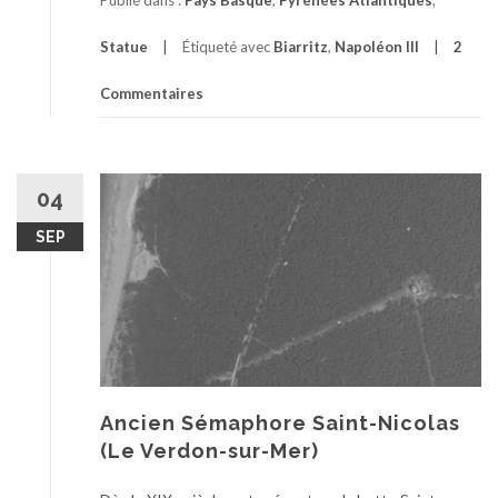
Publié dans :
Pays Basque
,
Pyrénées Atlantiques
,
Statue
Étiqueté avec
Biarritz
,
Napoléon III
2
Commentaires
04
SEP
Ancien Sémaphore Saint-Nicolas
(Le Verdon-sur-Mer)