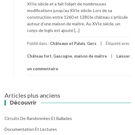
XIIIe siècle et a fait l’objet de nombreuses
modifications jusqu’au XVIe siècle. Lors de sa
construction entre 1260 et 1280 le château s’articule
autour d’une maison de maitre. Au XVIe siècle, un
corps de logis est ajouté […]
Publié dans :
Châteaux et Palais
,
Gers
Étiqueté avec
Château fort
,
Gascogne
,
maison de maître
Laisser
un commentaire
Navigation
Articles plus anciens
des
Découvrir
articles
Circuits De Randonnées Et Ballades
Documentation Et Lectures