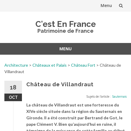
Menu
Aller
C'est En France
au
Patrimoine de France
contenu
MENU
Aller
au
Architecture
>
Châteaux et Palais
>
Château Fort
>
Château de
contenu
Villandraut
Château de Villandraut
18
Sujets de l'article :
Sauternais
OCT
La château de Villandraut est une forteresse du
XIVe siècle située dans la région du Sauternais en
Gironde. Il a été construit par Bertrand de Got, le
pape Clément V. Bien qu’aujourd’hui en ruine, il
témoigne de la puissance de cette famille au début