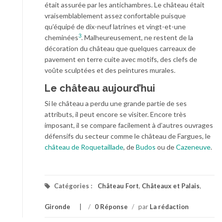
était assurée par les antichambres. Le château était
vraisemblablement assez confortable puisque
qu’équipé de dix-neuf latrines et vingt-et-une
3
cheminées
. Malheureusement, ne restent de la
décoration du château que quelques carreaux de
pavement en terre cuite avec motifs, des clefs de
voûte sculptées et des peintures murales.
Le château aujourd’hui
Si le château a perdu une grande partie de ses
attributs, il peut encore se visiter. Encore très
imposant, il se compare facilement à d’autres ouvrages
défensifs du secteur comme le château de Fargues, le
château de Roquetaillade
, de
Budos
ou de
Cazeneuve
.
Catégories :
Château Fort
,
Châteaux et Palais
,
Gironde
/
0 Réponse
/
par
La rédaction