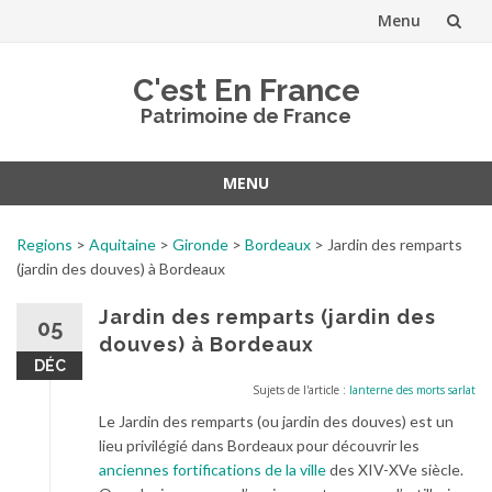
Menu
Aller
C'est En France
au
Patrimoine de France
contenu
MENU
Aller
au
Regions
>
Aquitaine
>
Gironde
>
Bordeaux
>
Jardin des remparts
contenu
(jardin des douves) à Bordeaux
Jardin des remparts (jardin des
05
douves) à Bordeaux
DÉC
Sujets de l'article :
lanterne des morts sarlat
Le Jardin des remparts (ou jardin des douves) est un
lieu privilégié dans Bordeaux pour découvrir les
anciennes fortifications de la ville
des XIV-XVe siècle.