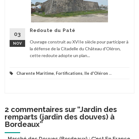
Redoute du Paté
03
Ouvrage construit au XVIIe siècle pour participer à
NOV
la défense de la Citadelle du Château d'Oléron,
cette redoute adopte un plan...
Charente Maritime
,
Fortifications
,
Ile d'Oléron
...
2 commentaires sur “
Jardin des
remparts (jardin des douves) à
Bordeaux
”
Marché des Douves (Bordeaux) : C'est En France