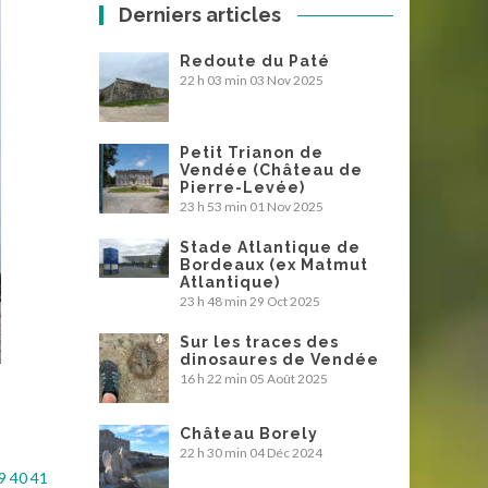
Derniers articles
Redoute du Paté
22 h 03 min
03 Nov 2025
Petit Trianon de
Vendée (Château de
Pierre-Levée)
23 h 53 min
01 Nov 2025
Stade Atlantique de
Bordeaux (ex Matmut
Atlantique)
23 h 48 min
29 Oct 2025
Sur les traces des
dinosaures de Vendée
16 h 22 min
05 Août 2025
Château Borely
22 h 30 min
04 Déc 2024
9
40
41