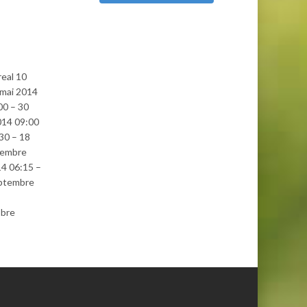
real 10
 mai 2014
00 – 30
014 09:00
30 – 18
tembre
4 06:15 –
eptembre
obre