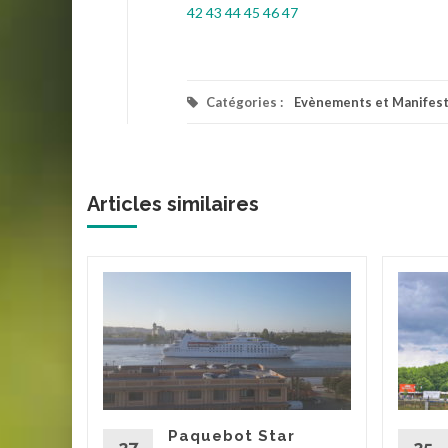
42
43
44
45
46
47
Catégories :
Evènements et Manifest
Articles similaires
rdeaux
mmerce
Paquebot Star
claves
27
25