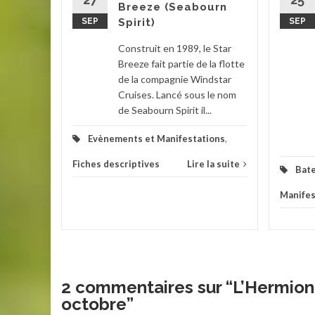
Breeze (Seabourn
eures du
SEP
Spirit)
SEP
e, le
Construit en 1989, le Star
Breeze fait partie de la flotte
ions
,
de la compagnie Windstar
Cruises. Lancé sous le nom
la suite
de Seabourn Spirit il...
Evènements et Manifestations
,
Fiches descriptives
Lire la suite
Bat
Manifes
2 commentaires sur “
L’Hermion
octobre
”