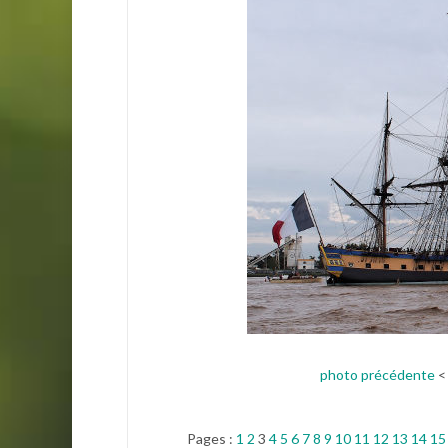
photo précédente
Pages :
1
2
3
4
5
6
7
8
9
10
11
12
13
14
15