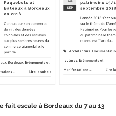
Paquebots et
patrimoine 15/
Bateaux à Bordeaux
SEP
septembre 201
en 2018
L'année 2018 s'est ou
Connu pour son commerce
sur le thème de l'Ann
du vin, des denrées
Patrimoine. Pour les 
coloniales et des esclaves
du patrimoine le thèm
aux plus sombres heures du
retenu est "l'art du...
commerce triangulaire, le
Architecture
,
Documentatio
port de...
lectures
,
Evènements et
eaux
,
Bordeaux
,
Evènements et
Manifestations
...
Lire l
tations
...
Lire la suite
e fait escale à Bordeaux du 7 au 13