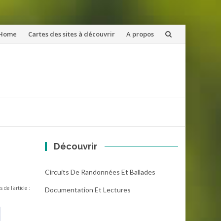
ler
Home
Cartes des sites à découvrir
A propos
u
ntenu
Découvrir
Circuits De Randonnées Et Ballades
s de l'article :
Documentation Et Lectures