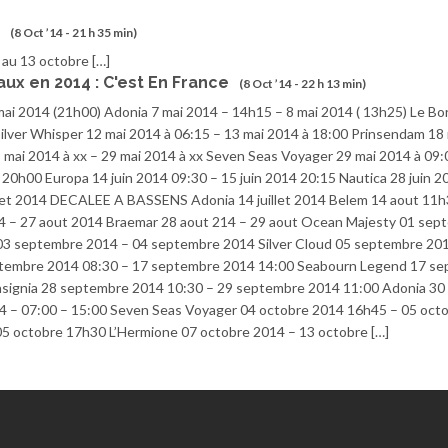
(8 Oct ’14 - 21 h 35 min)
 au 13 octobre […]
x en 2014 : C'est En France
(8 Oct ’14 - 22 h 13 min)
mai 2014 (21h00) Adonia 7 mai 2014 – 14h15 – 8 mai 2014 ( 13h25) Le Bo
ilver Whisper 12 mai 2014 à 06:15 – 13 mai 2014 à 18:00 Prinsendam 18
 mai 2014 à xx – 29 mai 2014 à xx Seven Seas Voyager 29 mai 2014 à 09:
 20h00 Europa 14 juin 2014 09:30 – 15 juin 2014 20:15 Nautica 28 juin 2
illet 2014 DECALEE A BASSENS Adonia 14 juillet 2014 Belem 14 aout 11h
4 – 27 aout 2014 Braemar 28 aout 214 – 29 aout Ocean Majesty 01 sep
03 septembre 2014 – 04 septembre 2014 Silver Cloud 05 septembre 201
ptembre 2014 08:30 – 17 septembre 2014 14:00 Seabourn Legend 17 s
nsignia 28 septembre 2014 10:30 – 29 septembre 2014 11:00 Adonia 30
4 – 07:00 – 15:00 Seven Seas Voyager 04 octobre 2014 16h45 – 05 oct
5 octobre 17h30 L’Hermione 07 octobre 2014 – 13 octobre […]