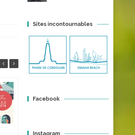
Sites incontournables
Paquebot Silver
10
24
Cloud (Silversea)
Facebook
MAI
OCT
Le Silver CLoud est un
bâteau de Croisière de Taille
raisonnable qui est le premier
de la compagnie Silversea.
Instagram
Construit en 1994, il fait...