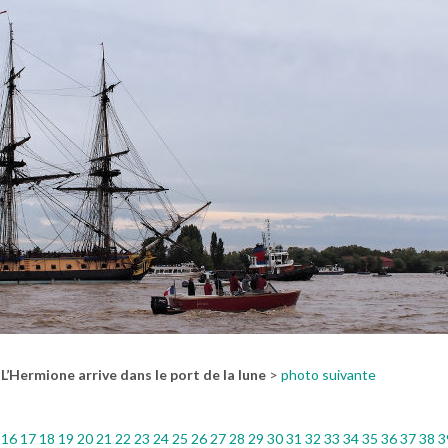
<
L’Hermione arrive dans le port de la lune
>
photo suivante
16
17
18
19
20
21
22
23
24
25
26
27
28
29
30
31
32
33
34
35
36
37
38
3