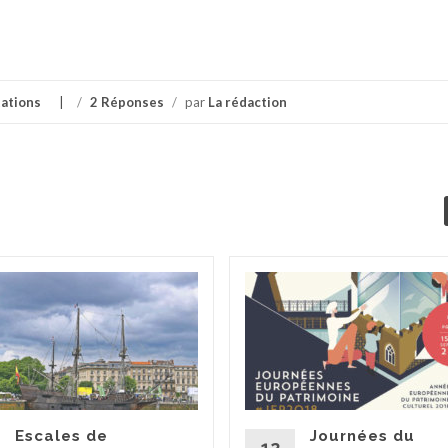
ations
/
2 Réponses
/
par
La rédaction
Escales de
Journées du
12