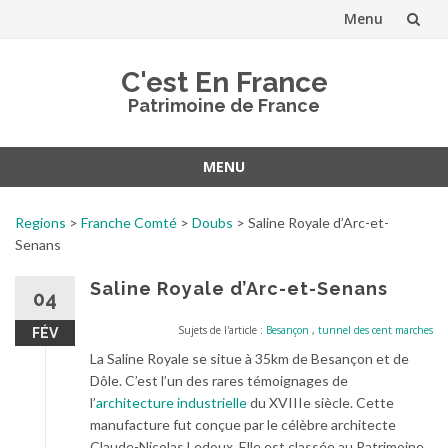
Menu
Aller
C'est En France
au
Patrimoine de France
contenu
MENU
Aller
au
Regions
>
Franche Comté
>
Doubs
>
Saline Royale d’Arc-et-
contenu
Senans
Saline Royale d’Arc-et-Senans
04
Sujets de l'article :
Besançon
,
tunnel des cent marches
FÉV
La Saline Royale se situe à 35km de Besançon et de
Dôle. C’est l’un des rares témoignages de
l’
architecture industrielle
du XVIIIe siècle. Cette
manufacture fut conçue par le célèbre architecte
Claude-Nicolas Ledoux. Elle est classée au Patrimoine