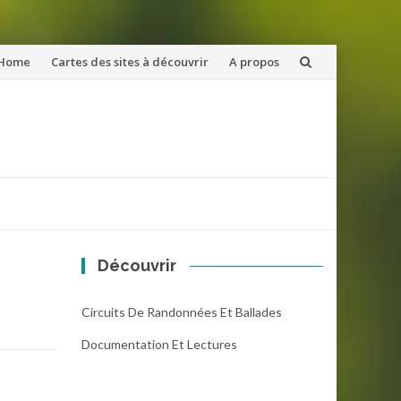
ler
Home
Cartes des sites à découvrir
A propos
u
ntenu
Découvrir
Circuits De Randonnées Et Ballades
Documentation Et Lectures