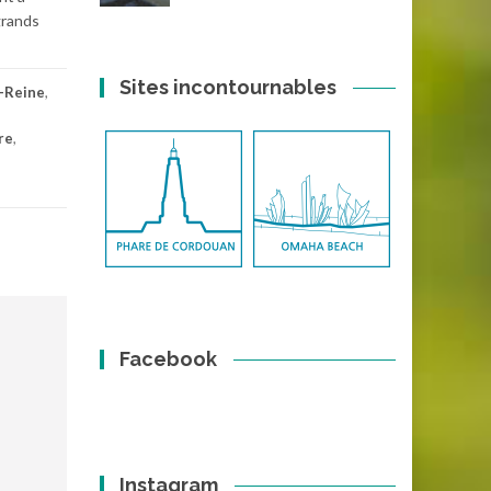
grands
Sites incontournables
e-Reine
,
re
,
Facebook
Instagram