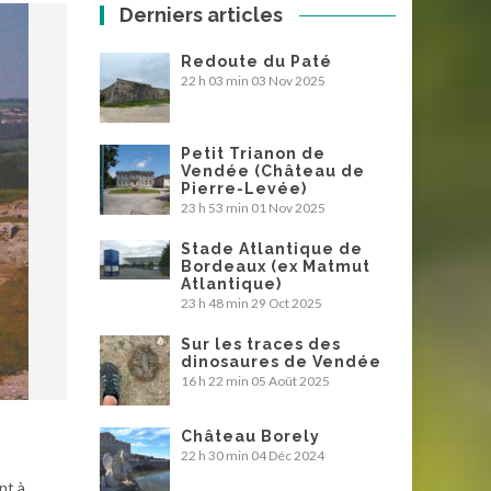
Derniers articles
Redoute du Paté
22 h 03 min
03 Nov 2025
Petit Trianon de
Vendée (Château de
Pierre-Levée)
23 h 53 min
01 Nov 2025
Stade Atlantique de
Bordeaux (ex Matmut
Atlantique)
23 h 48 min
29 Oct 2025
Sur les traces des
dinosaures de Vendée
16 h 22 min
05 Août 2025
Château Borely
22 h 30 min
04 Déc 2024
nt à