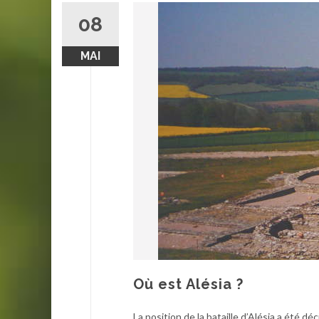
08
MAI
Où est Alésia ?
La position de la bataille d’Alésia a été d