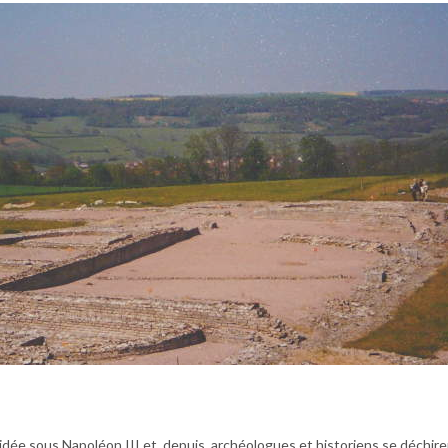
écidée sous Napoléon III et, depuis, archéologues et historiens se déchire