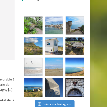
avorable à
urie de
vigny […]
otel de la
Suivre sur Instagram