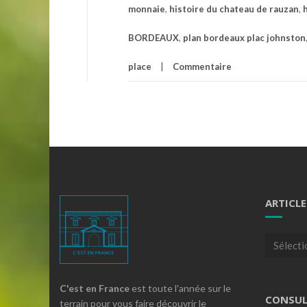
monnaie
,
histoire du chateau de rauzan
,
BORDEAUX
,
plan bordeaux plac johnston
place
Commentaire
ARTICLE
Articles
par
theme
C'est en France
est toute l'année sur le
CONSUL
terrain pour vous faire découvrir le