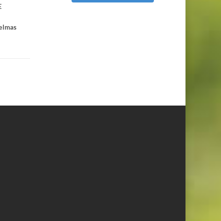
E
delmas