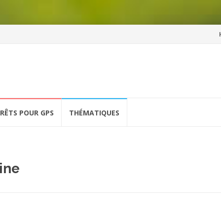
Al
a
co
ÉRÊTS POUR GPS
THÉMATIQUES
ine