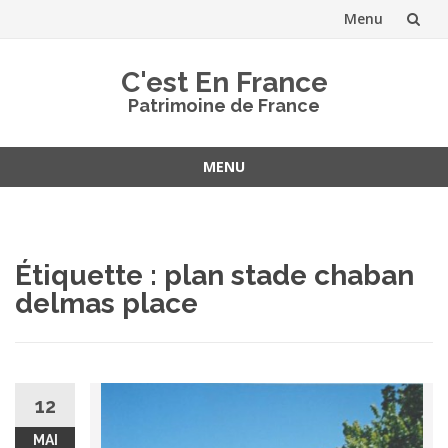
Menu
Aller
C'est En France
au
Patrimoine de France
contenu
MENU
Aller
au
contenu
Étiquette :
plan stade chaban
delmas place
12
MAI