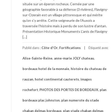
située sur un éperon rocheux. Cernée par une
géographie favorable à sa défense (3 rivières), Flavigny-
sur-Ozerain est un village pittoresque et qui mérite
qu’on s’y arrête. Cette seigneurie de l’Auxois a
traversée l’histoire mais à perdu de son lustre d’antan.
Présentation Historique Monuments L’anis de Flavigny
[…]
Publié dans :
Côte-d'Or
,
Fortifications
Étiqueté avec
Alise-Sainte-Reine
,
anne-marie JOLY chateau
,
bordeaux hotel de la monnaie
,
histoire du chateau de
rauzan
,
hotel continental cauterets
,
images
rochefort
,
PHOTOS DES PORTES DE BORDEAUX
,
plan
bordeaux plac johnston
,
plan numerote du stade
chaban delmas bordeaux
,
plan stade chaban delmas