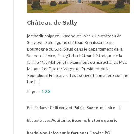
Château de Sully
[embedit snippet= »saone-et-loire »] Le château de
Sully est le plus grand château Renaissance de
Bourgogne du Sud. Situé dans le département de la
Saone-et-Loire, il s’agit du château historique de la
famille Mac Mahon et notamment du maréchal de Mac
Mahon, 1er Duc de Magenta, Président de la
République Française. Il est souvent considéré comme
l’un […]
Pages :
1
2
3
Publié dans :
Châteaux et Palais
,
Saone-et-Loire
Étiqueté avec
Aquitaine
,
Beaune
,
histoire galerie
bordelaise
,
infos sur le fort enet
,
Landes POI
,