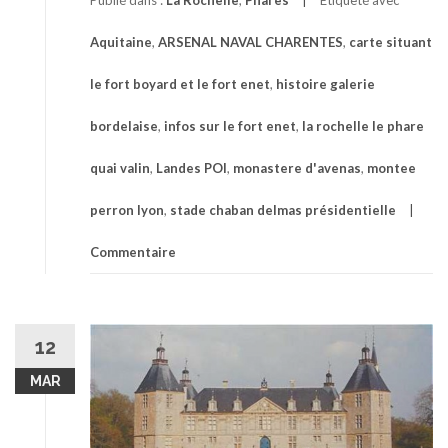
Publié dans :
La Rochelle
,
Phares
Étiqueté avec
Aquitaine
,
ARSENAL NAVAL CHARENTES
,
carte situant
le fort boyard et le fort enet
,
histoire galerie
bordelaise
,
infos sur le fort enet
,
la rochelle le phare
quai valin
,
Landes POI
,
monastere d'avenas
,
montee
perron lyon
,
stade chaban delmas présidentielle
Commentaire
12
MAR