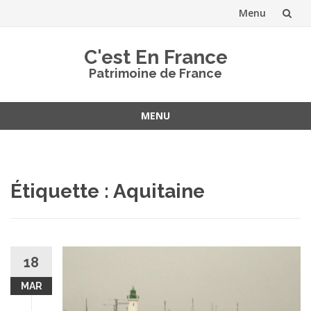
Menu
Aller
C'est En France
au
Patrimoine de France
contenu
MENU
Aller
au
contenu
Étiquette :
Aquitaine
18
MAR