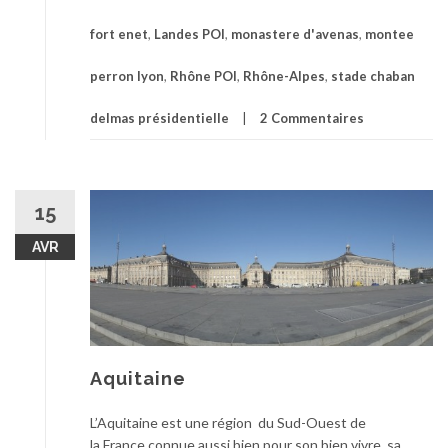
fort enet
,
Landes POI
,
monastere d'avenas
,
montee
perron lyon
,
Rhône POI
,
Rhône-Alpes
,
stade chaban
delmas présidentielle
2 Commentaires
15
AVR
Aquitaine
L’Aquitaine est une région du Sud-Ouest de
la France connue aussi bien pour son bien vivre, sa