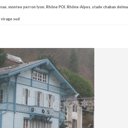
enas
,
montee perron lyon
,
Rhône POI
,
Rhône-Alpes
,
stade chaban delma
 virage sud