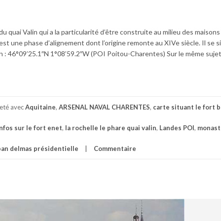
u quai Valin qui a la particularité d’être construite au milieu des maisons
st une phase d’alignement dont l’origine remonte au XIVe siècle. Il se s
ion : 46°09’25.1″N 1°08’59.2″W (POI Poitou-Charentes) Sur le même sujet
ueté avec
Aquitaine
,
ARSENAL NAVAL CHARENTES
,
carte situant le fort 
nfos sur le fort enet
,
la rochelle le phare quai valin
,
Landes POI
,
monast
an delmas présidentielle
Commentaire