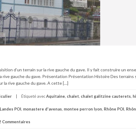
uisition d’un terrain sur la rive gauche du gave. Il y fait construire un en
 la rive gauche du gave. Présentation Présentation Histoire Des terrains
ur la rive gauche du gave. A cette […]
iculier
Étiqueté avec
Aquitaine
,
chalet
,
chalet galitzine cauterets
,
h
Landes POI
,
monastere d'avenas
,
montee perron lyon
,
Rhône POI
,
Rhôn
2 Commentaires