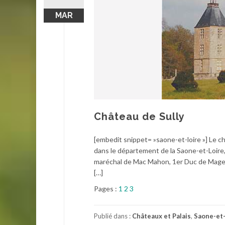
MAR
Château de Sully
[embedit snippet= »saone-et-loire »] Le c
dans le département de la Saone-et-Loire,
maréchal de Mac Mahon, 1er Duc de Magent
[…]
Pages :
1
2
3
Publié dans :
Châteaux et Palais
,
Saone-et-