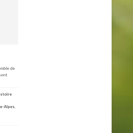
semble de
 sont
istoire
e-Alpes
,