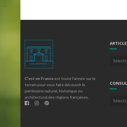
ARTICLE
Articles
par
theme
C'est en France
est toute l'année sur le
CONSUL
terrain pour vous faire découvrir le
patrimoine naturel, historique ou
architectural des régions françaises.
Consulte
nos
archives