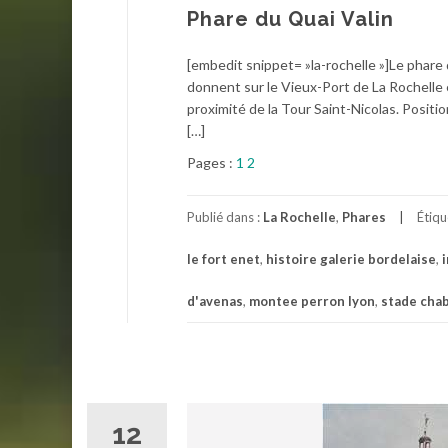
Phare du Quai Valin
[embedit snippet= »la-rochelle »]Le phare d
donnent sur le Vieux-Port de La Rochelle e
proximité de la Tour Saint-Nicolas. Posit
[…]
Pages :
1
2
Publié dans :
La Rochelle
,
Phares
Étiq
le fort enet
,
histoire galerie bordelaise
,
i
d'avenas
,
montee perron lyon
,
stade chab
12