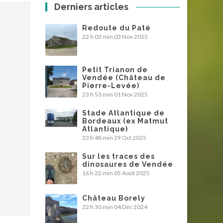
Derniers articles
Redoute du Paté
22 h 03 min
03 Nov 2025
Petit Trianon de
Vendée (Château de
Pierre-Levée)
23 h 53 min
01 Nov 2025
Stade Atlantique de
Bordeaux (ex Matmut
Atlantique)
23 h 48 min
29 Oct 2025
Sur les traces des
dinosaures de Vendée
16 h 22 min
05 Août 2025
Château Borely
22 h 30 min
04 Déc 2024