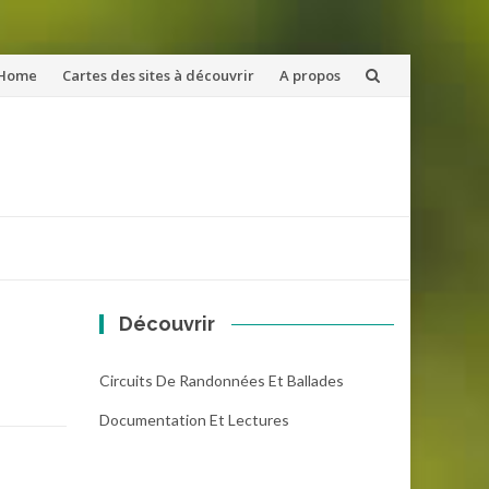
ler
Home
Cartes des sites à découvrir
A propos
u
ntenu
Découvrir
Circuits De Randonnées Et Ballades
Documentation Et Lectures