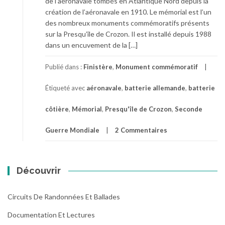
de l’aéronavale tombés en Atlantique Nord depuis la
création de l’aéronavale en 1910. Le mémorial est l’un
des nombreux monuments commémoratifs présents
sur la Presqu’île de Crozon. Il est installé depuis 1988
dans un encuvement de la […]
Publié dans :
Finistère
,
Monument commémoratif
Étiqueté avec
aéronavale
,
batterie allemande
,
batterie
côtière
,
Mémorial
,
Presqu'île de Crozon
,
Seconde
Guerre Mondiale
2 Commentaires
Découvrir
Circuits De Randonnées Et Ballades
Documentation Et Lectures