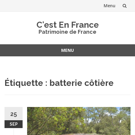
Menu
Aller
C'est En France
au
Patrimoine de France
contenu
MENU
Aller
au
contenu
Étiquette :
batterie côtière
25
SEP