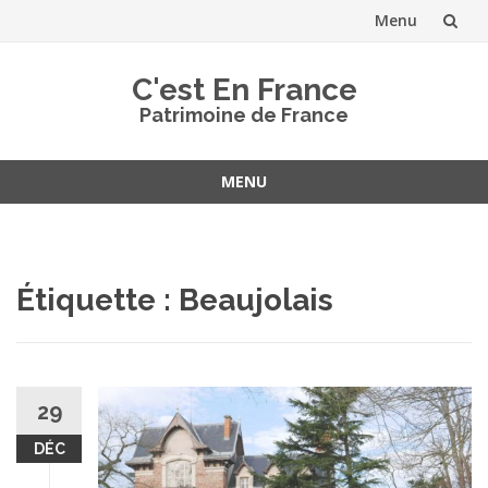
Menu
Aller
C'est En France
au
Patrimoine de France
contenu
MENU
Aller
au
contenu
Étiquette :
Beaujolais
29
DÉC