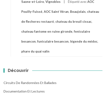
Saone-et-Loire
,
Vignobles
Étiqueté avec
AOC
Pouilly-Fuissé
,
AOC Saint Véran
,
Beaujolais
,
chateau
de flecheres restauré
,
chateau du breuil cissac
,
chateau fantome en ruine gironde
,
feniculaire
besancon
,
funiculaire besancon
,
légende du médoc
,
phare du quai valin
Découvrir
Circuits De Randonnées Et Ballades
Documentation Et Lectures