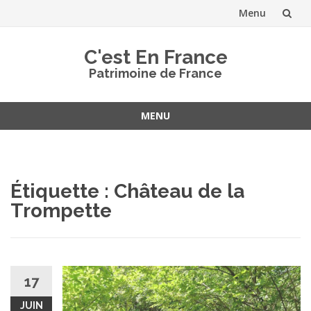
Menu
Aller
C'est En France
au
Patrimoine de France
contenu
MENU
Aller
au
contenu
Étiquette :
Château de la
Trompette
17
JUIN