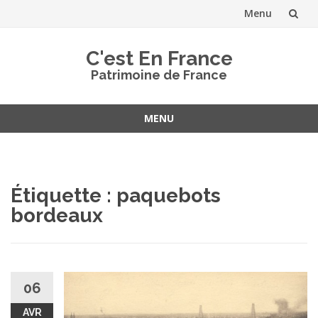
Menu
Aller
C'est En France
au
Patrimoine de France
contenu
MENU
Aller
au
contenu
Étiquette :
paquebots
bordeaux
06
AVR