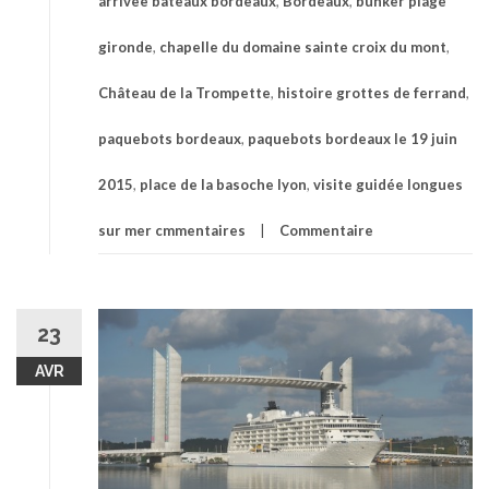
arrivee bateaux bordeaux
,
Bordeaux
,
bunker plage
gironde
,
chapelle du domaine sainte croix du mont
,
Château de la Trompette
,
histoire grottes de ferrand
,
paquebots bordeaux
,
paquebots bordeaux le 19 juin
2015
,
place de la basoche lyon
,
visite guidée longues
sur mer cmmentaires
Commentaire
23
AVR