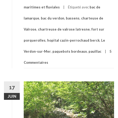
maritimes et fluviales
Étiqueté avec
bac de
lamarque
,
bac du verdon
,
bassens
,
charteuse de
Valrose
,
chartreuse de valrose latresne
,
fort sur
porquerolles
,
hopital cazin-perrochaud berck
,
Le
Verdon-sur-Mer
,
paquebots bordeaux
,
pauillac
5
Commentaires
17
JUIN