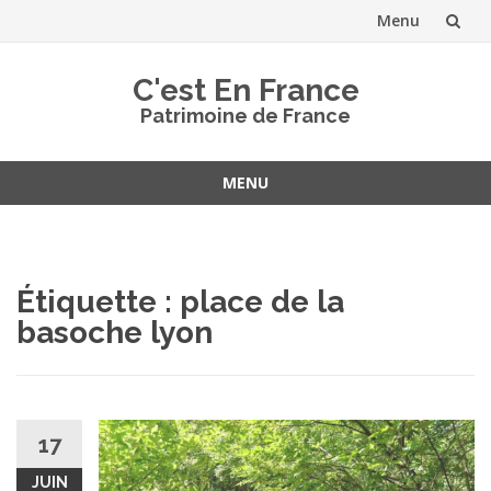
Menu
Aller
C'est En France
au
Patrimoine de France
contenu
MENU
Aller
au
contenu
Étiquette :
place de la
basoche lyon
17
JUIN