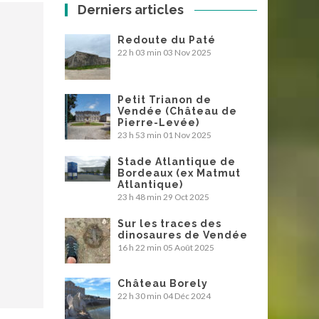
Derniers articles
Redoute du Paté
22 h 03 min
03 Nov 2025
Petit Trianon de
Vendée (Château de
Pierre-Levée)
23 h 53 min
01 Nov 2025
Stade Atlantique de
Bordeaux (ex Matmut
Atlantique)
23 h 48 min
29 Oct 2025
Sur les traces des
dinosaures de Vendée
16 h 22 min
05 Août 2025
Château Borely
22 h 30 min
04 Déc 2024