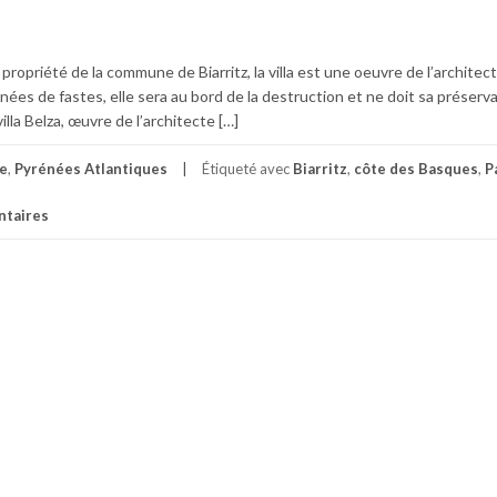
 propriété de la commune de Biarritz, la villa est une oeuvre de l’architec
es de fastes, elle sera au bord de la destruction et ne doit sa préserva
villa Belza, œuvre de l’architecte […]
e
,
Pyrénées Atlantiques
Étiqueté avec
Biarritz
,
côte des Basques
,
P
taires