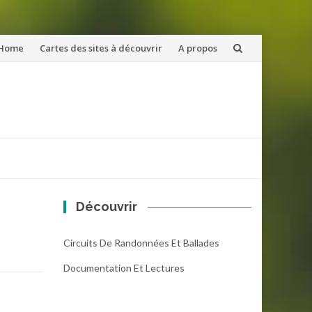
ler
Home
Cartes des sites à découvrir
A propos
u
ntenu
Découvrir
Circuits De Randonnées Et Ballades
Documentation Et Lectures