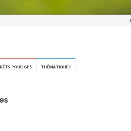
Al
a
co
ÉRÊTS POUR GPS
THÉMATIQUES
es