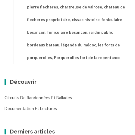
pierre flecheres
,
chartreuse de valrose
,
chateau de
flecheres proprietaire
,
cissac histoire
,
feniculaire
besancon
,
funiculaire besancon
,
jardin public
bordeaux bateau
,
légende du médoc
,
les forts de
porquerolles
,
Porquerolles fort de la repentance
Découvrir
Circuits De Randonnées Et Ballades
Documentation Et Lectures
Derniers articles