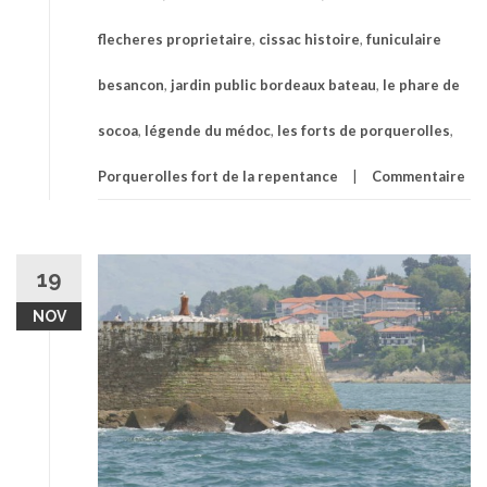
flecheres proprietaire
,
cissac histoire
,
funiculaire
besancon
,
jardin public bordeaux bateau
,
le phare de
socoa
,
légende du médoc
,
les forts de porquerolles
,
Porquerolles fort de la repentance
Commentaire
19
NOV