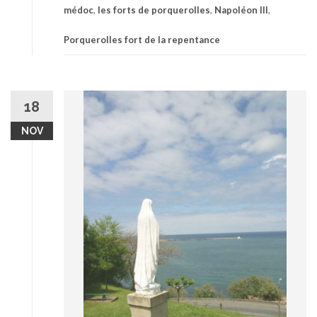
médoc
,
les forts de porquerolles
,
Napoléon III
,
Porquerolles fort de la repentance
18
NOV