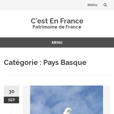
Menu
Aller
C'est En France
au
Patrimoine de France
contenu
MENU
Aller
au
Catégorie :
Pays Basque
contenu
30
SEP