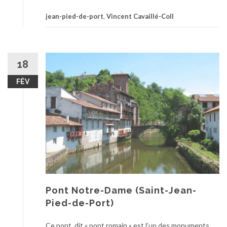
jean-pied-de-port
,
Vincent Cavaillé-Coll
18
FÉV
Pont Notre-Dame (Saint-Jean-
Pied-de-Port)
Ce pont, dit « pont romain » est l’un des monuments