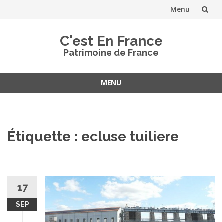
Menu
Aller
C'est En France
au
Patrimoine de France
contenu
MENU
Aller
au
contenu
Étiquette :
ecluse tuiliere
17
SEP