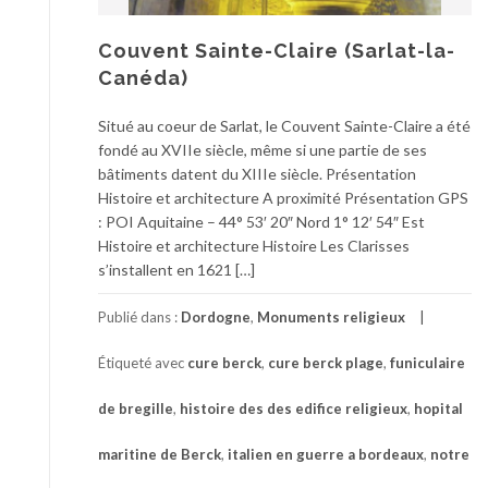
Couvent Sainte-Claire (Sarlat-la-
Canéda)
Situé au coeur de Sarlat, le Couvent Sainte-Claire a été
fondé au XVIIe siècle, même si une partie de ses
bâtiments datent du XIIIe siècle. Présentation
Histoire et architecture A proximité Présentation GPS
: POI Aquitaine – 44° 53′ 20″ Nord 1° 12′ 54″ Est
Histoire et architecture Histoire Les Clarisses
s’installent en 1621 […]
Publié dans :
Dordogne
,
Monuments religieux
Étiqueté avec
cure berck
,
cure berck plage
,
funiculaire
de bregille
,
histoire des des edifice religieux
,
hopital
maritine de Berck
,
italien en guerre a bordeaux
,
notre