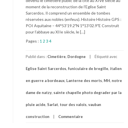
devenu le cimetière public de la cité au XIVe siècle au
moment de la reconstruction de l’Eglise Saint
Sarcerdos. Il comprend un ensemble de tombes
réservées aux nobles (enfeus). Histoire Histoire GPS :
POI Aquitaine – 44°53’19.2″N 1°13’02.9″E Construit
pour l’abbaye au XIIe siècle, le […]
Pages :
1
2
3
4
Publié dans :
Cimetière
,
Dordogne
Étiqueté avec
Eglise Saint Sarcerdos
,
funiculaire de bregille
,
italien
en guerre a bordeaux
,
Lanterne des morts
,
MH
,
notre
dame de natzy
,
sainte chapelle photo degrader par la
pluie acide
,
Sarlat
,
tour des valois
,
vauban
construction
Commentaire