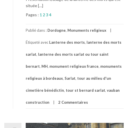
située […]
Pages :
1
2
3
4
Publié dans :
Dordogne
,
Monuments religieux
Étiqueté avec
Lanterne des morts
,
lanterne des morts
sarlat
,
lanterne des morts sarlat ou tour saint
bernart
,
MH
,
monument religieux france
,
monuments
religieux à bordeaux
,
Sarlat
,
tour au milieu d'un
cimetière bénédictin
,
tour st bernard sarlat
,
vauban
construction
2 Commentaires