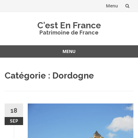
Menu
Aller
C'est En France
au
Patrimoine de France
contenu
MENU
Aller
au
Catégorie :
Dordogne
contenu
18
SEP