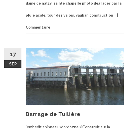
dame de natzy
,
sainte chapelle photo degrader par la
pluie acide
,
tour des valois
,
vauban construction
Commentaire
17
SEP
Barrage de Tuilière
[embedit snippet= »dordogne »]Construit sur la