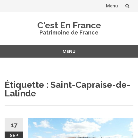
Menu
Aller
C'est En France
au
Patrimoine de France
contenu
MENU
Aller
au
contenu
Étiquette :
Saint-Capraise-de-
Lalinde
17
SEP