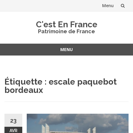
Menu
Aller
C'est En France
au
Patrimoine de France
contenu
MENU
Aller
au
contenu
Étiquette :
escale paquebot
bordeaux
23
AVR