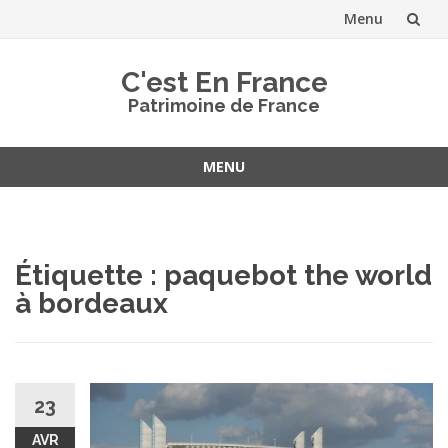
Menu
Aller
C'est En France
au
Patrimoine de France
contenu
MENU
Aller
au
contenu
Étiquette :
paquebot the world
à bordeaux
23
AVR