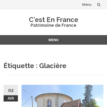
Menu
Aller
C'est En France
au
Patrimoine de France
contenu
MENU
Aller
au
contenu
Étiquette :
Glacière
02
AVR