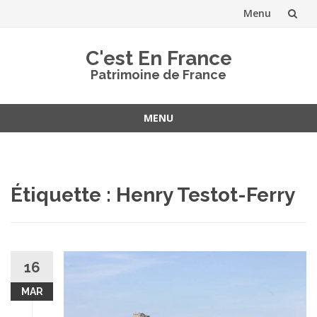
Menu
Aller
C'est En France
au
Patrimoine de France
contenu
MENU
Aller
au
contenu
Étiquette :
Henry Testot-Ferry
16
MAR