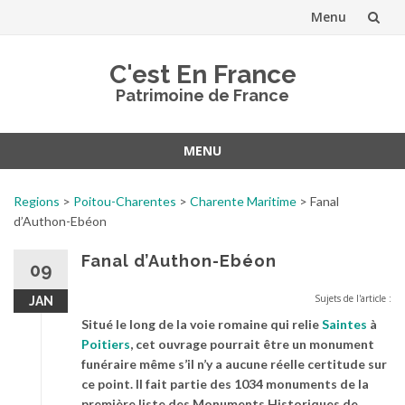
Menu
Aller
C'est En France
au
Patrimoine de France
contenu
MENU
Aller
au
Regions
>
Poitou-Charentes
>
Charente Maritime
>
Fanal
contenu
d’Authon-Ebéon
Fanal d’Authon-Ebéon
09
Sujets de l'article :
JAN
Situé le long de la voie romaine qui relie
Saintes
à
Poitiers
, cet ouvrage pourrait être un monument
funéraire même s’il n’y a aucune réelle certitude sur
ce point. Il fait partie des 1034 monuments de la
première liste des Monuments Historiques de