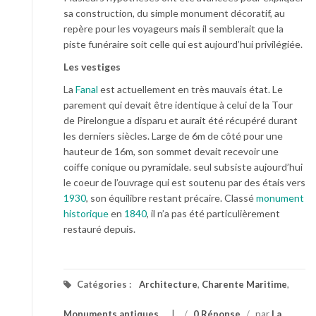
sa construction, du simple monument décoratif, au
repère pour les voyageurs mais il semblerait que la
piste funéraire soit celle qui est aujourd’hui privilégiée.
Les vestiges
La
Fanal
est actuellement en très mauvais état. Le
parement qui devait être identique à celui de la Tour
de Pirelongue a disparu et aurait été récupéré durant
les derniers siècles. Large de 6m de côté pour une
hauteur de 16m, son sommet devait recevoir une
coiffe conique ou pyramidale. seul subsiste aujourd’hui
le coeur de l’ouvrage qui est soutenu par des étais vers
1930
, son équilibre restant précaire. Classé
monument
historique
en
1840
, il n’a pas été particulièrement
restauré depuis.
Catégories :
Architecture
,
Charente Maritime
,
Monuments antiques
/
0 Réponse
/
par
La