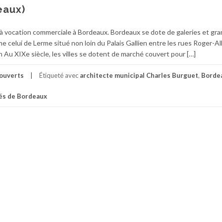
eaux)
s à vocation commerciale à Bordeaux. Bordeaux se dote de galeries et gr
 celui de Lerme situé non loin du Palais Gallien entre les rues Roger-Al
 Au XIXe siècle, les villes se dotent de marché couvert pour […]
couverts
Étiqueté avec
architecte municipal Charles Burguet
,
Borde
és de Bordeaux