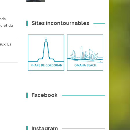
ands
Sites incontournables
lo et du
aux
,
La
Facebook
Instagram