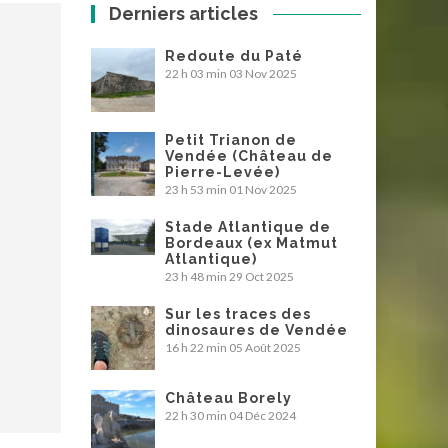
Derniers articles
Redoute du Paté
22 h 03 min
03 Nov 2025
Petit Trianon de
Vendée (Château de
Pierre-Levée)
23 h 53 min
01 Nov 2025
Stade Atlantique de
Bordeaux (ex Matmut
Atlantique)
23 h 48 min
29 Oct 2025
Sur les traces des
dinosaures de Vendée
16 h 22 min
05 Août 2025
Château Borely
22 h 30 min
04 Déc 2024