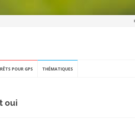
Al
a
co
ÉRÊTS POUR GPS
THÉMATIQUES
t oui