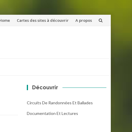
ler
Home
Cartes des sites à découvrir
A propos
u
ntenu
Découvrir
Circuits De Randonnées Et Ballades
Documentation Et Lectures