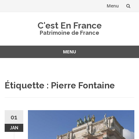
Menu
Aller
C'est En France
au
Patrimoine de France
contenu
MENU
Aller
au
contenu
Étiquette :
Pierre Fontaine
01
JAN