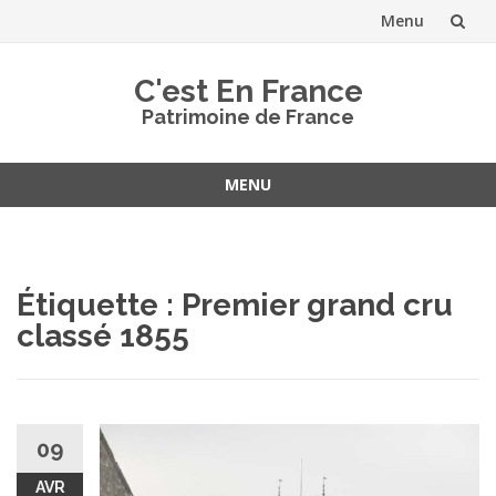
Menu
Aller
C'est En France
au
Patrimoine de France
contenu
MENU
Aller
au
contenu
Étiquette :
Premier grand cru
classé 1855
09
AVR