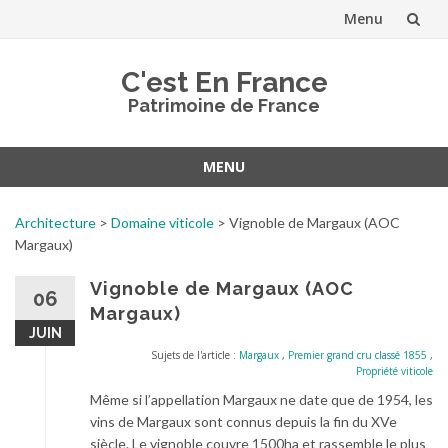
Menu
Aller
C'est En France
au
Patrimoine de France
contenu
MENU
Aller
au
Architecture
>
Domaine viticole
>
Vignoble de Margaux (AOC
contenu
Margaux)
Vignoble de Margaux (AOC
06
Margaux)
JUIN
Sujets de l'article :
Margaux
,
Premier grand cru classé 1855
,
Propriété viticole
Même si l’appellation Margaux ne date que de 1954, les
vins de Margaux sont connus depuis la fin du XVe
siècle. Le vignoble couvre 1500ha et rassemble le plus