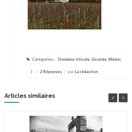
Catégories :
Domaine viticole
,
Gironde
,
Médoc
/
2 Réponses
/
par
La rédaction
Articles similaires