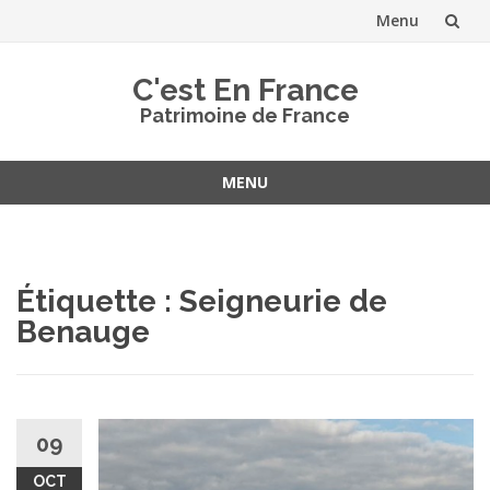
Menu
Aller
C'est En France
au
Patrimoine de France
contenu
MENU
Aller
au
contenu
Étiquette :
Seigneurie de
Benauge
09
OCT