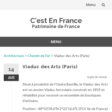
Menu
Aller
C'est En France
au
Patrimoine de France
contenu
MENU
Aller
au
Architecture
>
Chemin de Fer
>
Viaduc des Arts (Paris)
contenu
Viaduc des Arts (Paris)
14
Sujets de l'article :
AVR
Situé à proximité de l’Opéra Bastille, le Viaduc des Arts
est un ancien Viaduc ferroviaire construit en 1859 et
réhabilité pour recevoir un ensemble de boutiques
d’artisans.
Position : 48°50’58.6″N 2°22’16.6″E (POI Ile de France)