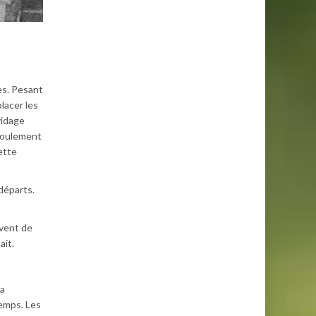
es. Pesant
lacer les
vidage
écoulement
ette
départs.
 vent de
ait.
ra
temps. Les