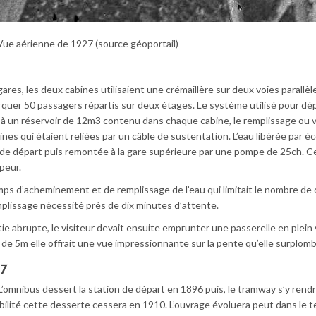
Vue aérienne de 1927 (source géoportail)
ares, les deux cabines utilisaient une crémaillère sur deux voies parallèl
uer 50 passagers répartis sur deux étages. Le système utilisé pour dép
ce à un réservoir de 12m3 contenu dans chaque cabine, le remplissage ou 
nes qui étaient reliées par un câble de sustentation. L’eau libérée par 
re de départ puis remontée à la gare supérieure par une pompe de 25ch. C
peur.
mps d’acheminement et de remplissage de l’eau qui limitait le nombre de 
mplissage nécessité près de dix minutes d’attente.
tie abrupte, le visiteur devait ensuite emprunter une passerelle en plein
de 5m elle offrait une vue impressionnante sur la pente qu’elle surplomb
67
L’omnibus dessert la station de départ en 1896 puis, le tramway s’y rend
ilité cette desserte cessera en 1910. L’ouvrage évoluera peut dans le 