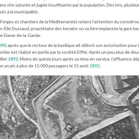
sera vite saturée et jugée insuffisante par la population. Dès lors, plusieu
és à la municipalité.
(Forges et chantiers de la Méditerranée) retient l’attention du conseil mu
ean-Élie Dussaud, propriétaire des terrains où va être implantée la gare b
re-Dame-de-la-Garde.
890
, après que le recteur de la basilique ait délivré son autorisation pour
tier est réalisé en partie par la société Eiffel. Après un peu plus de deu
illet
1892
. Moins de quinze jours après sa mise en service, l’affluence dé
e un pic à plus de 15.000 passagers le 15 août
1892
.