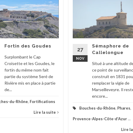
Fortin des Goudes
Sémaphore de
27
Callelongue
Surplombant le Cap
NOV
Croisette et les Goudes, le
Situé à une altitude 
fortin du même nom fait
ce point de surveillan
partie du système Seré de
construit en 1831 pou
Rivière mis en place à partie
remplacer la vigie de
de...
Marseilleveyre. Il rest
encore...
ches-du-Rhône
,
Fortifications
Bouches-du-Rhône
,
Phares
,
Lire la suite
Provence-Alpes-Côte-d'Azur
...
Lire l