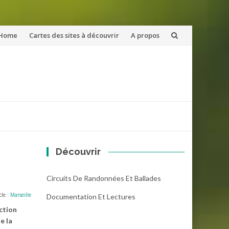
ler
Home
Cartes des sites à découvrir
A propos
u
ntenu
Découvrir
Circuits De Randonnées Et Ballades
cle :
Marseille
Documentation Et Lectures
ction
e la