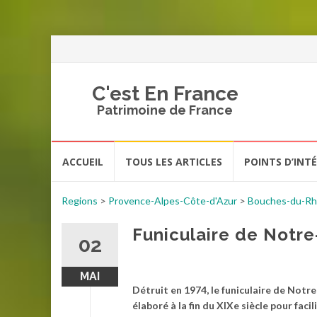
C'est En France
Patrimoine de France
Aller
ACCUEIL
TOUS LES ARTICLES
POINTS D’INT
au
contenu
Regions
>
Provence-Alpes-Côte-d'Azur
>
Bouches-du-R
Funiculaire de Notr
02
MAI
Détruit en 1974, le funiculaire de Not
élaboré à la fin du XIXe siècle pour fac