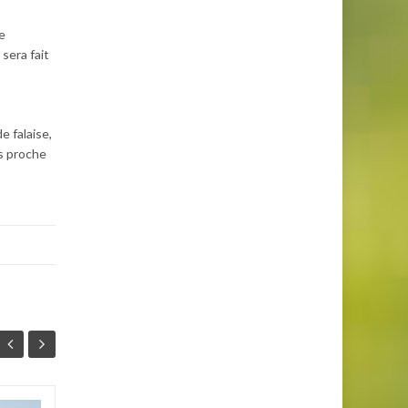
e
sera fait
e falaise,
us proche