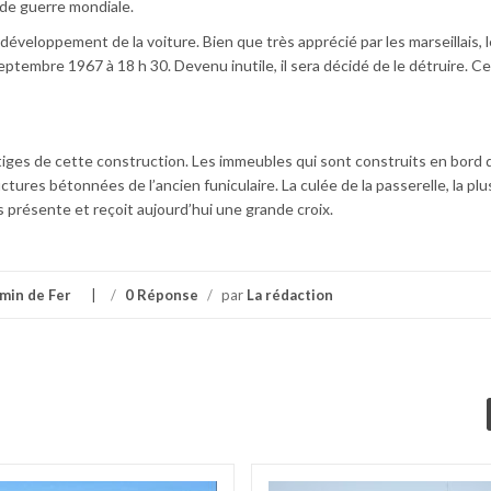
de guerre mondiale.
développement de la voiture. Bien que très apprécié par les marseillais, l
eptembre 1967 à 18 h 30. Devenu inutile, il sera décidé de le détruire. Ce 
tiges de cette construction. Les immeubles qui sont construits en bord d
ures bétonnées de l’ancien funiculaire. La culée de la passerelle, la pl
résente et reçoit aujourd’hui une grande croix.
min de Fer
/
0 Réponse
/
par
La rédaction