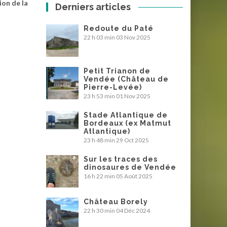
ion de la
Derniers articles
Redoute du Paté
22 h 03 min
03 Nov 2025
Petit Trianon de
Vendée (Château de
Pierre-Levée)
23 h 53 min
01 Nov 2025
Stade Atlantique de
Bordeaux (ex Matmut
Atlantique)
23 h 48 min
29 Oct 2025
Sur les traces des
dinosaures de Vendée
16 h 22 min
05 Août 2025
Château Borely
22 h 30 min
04 Déc 2024