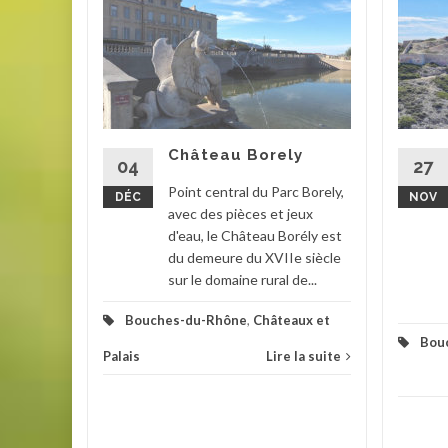
iane
chemin
e-Saunier
s a
rages
re ont
Château Borely
04
27
Point central du Parc Borely,
DÉC
NOV
la suite
avec des pièces et jeux
d'eau, le Château Borély est
du demeure du XVIIe siècle
sur le domaine rural de...
Bouches-du-Rhône
,
Châteaux et
Bou
Palais
Lire la suite