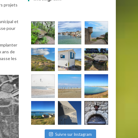
rs projets
nicipal et
asse pour
 implanter
x ans de
passe les
Suivre sur Instagram