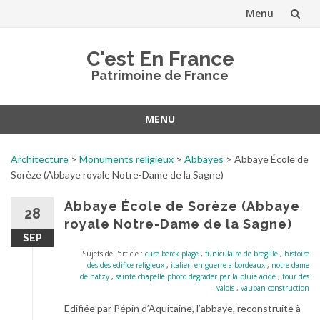
Menu
Aller
C'est En France
au
Patrimoine de France
contenu
MENU
Aller
au
Architecture
>
Monuments religieux
>
Abbayes
>
Abbaye École de
contenu
Sorèze (Abbaye royale Notre-Dame de la Sagne)
Abbaye École de Sorèze (Abbaye
28
royale Notre-Dame de la Sagne)
SEP
Sujets de l'article :
cure berck plage
,
funiculaire de bregille
,
histoire
des des edifice religieux
,
italien en guerre a bordeaux
,
notre dame
de natzy
,
sainte chapelle photo degrader par la pluie acide
,
tour des
valois
,
vauban construction
Edifiée par Pépin d’Aquitaine, l’abbaye, reconstruite à