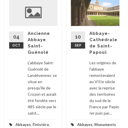
Abbaye-
Ancienne
10
04
Cathédrale
Abbaye
SEP
de Saint-
OCT
Saint-
Papoul
Guénolé
Les origines de
L'abbaye Saint-
l'abbaye
Guénolé de
remonteraient
Landévennec se
au VIIIe siècle
situe en
avec la reprise
presqu'île de
des territoires
Crozon et aurait
du sud de la
été fondée vers
France par Pepin
485 siècle par le
Ier puis par...
saint...
Abbayes
,
Monuments
Abbayes
,
Finistère
,