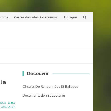
ler
Home
Cartes des sites à découvrir
A propos
u
ntenu
Découvrir
la
Circuits De Randonnées Et Ballades
Documentation Et Lectures
natzy
,
sainte
 construction