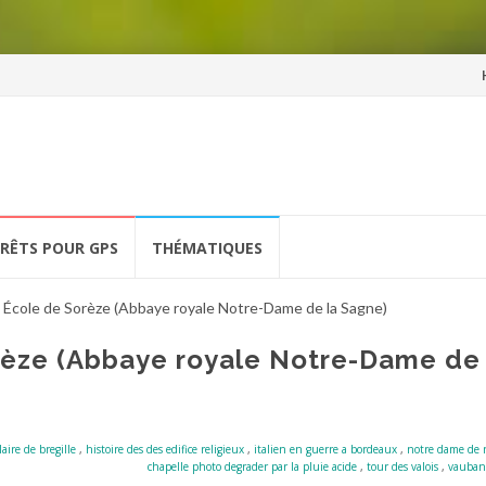
Al
a
co
ÉRÊTS POUR GPS
THÉMATIQUES
École de Sorèze (Abbaye royale Notre-Dame de la Sagne)
èze (Abbaye royale Notre-Dame de 
aire de bregille
,
histoire des des edifice religieux
,
italien en guerre a bordeaux
,
notre dame de 
chapelle photo degrader par la pluie acide
,
tour des valois
,
vauban