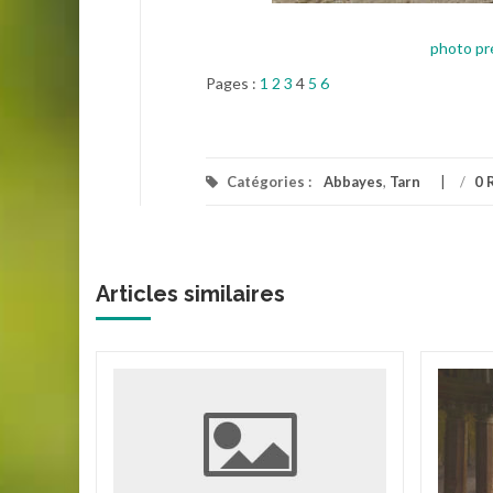
photo pr
Pages :
1
2
3
4
5
6
Catégories :
Abbayes
,
Tarn
/
0 
Articles similaires
e
 Lieu-
tre-Dame