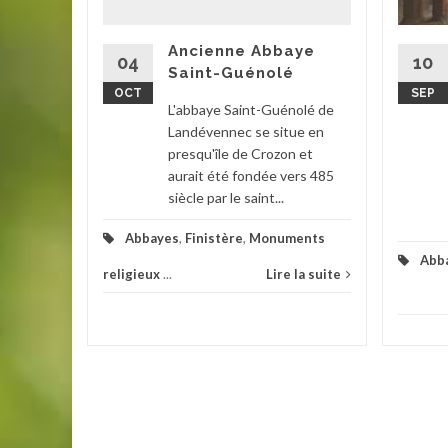
situe en
Ancienne Abbaye
dée.
10
04
Saint-Guénolé
 Cœur de
SEP
OCT
L'abbaye Saint-Guénolé de
Landévennec se situe en
ieux
,
presqu'île de Crozon et
aurait été fondée vers 485
la suite
siècle par le saint...
Abbayes
,
Finistère
,
Monuments
Abb
religieux
...
Lire la suite