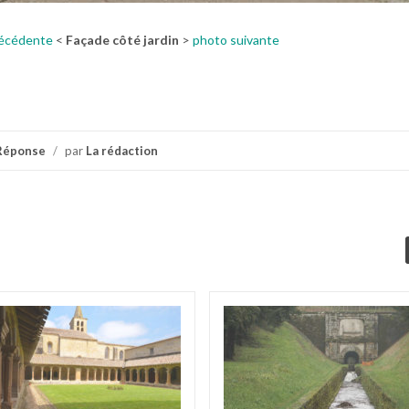
écédente
<
Façade côté jardin
>
photo suivante
Réponse
/
par
La rédaction