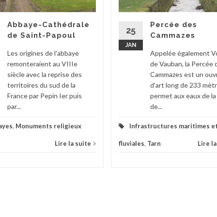
Abbaye-Cathédrale
Percée des
25
de Saint-Papoul
Cammazes
JAN
Les origines de l'abbaye
Appelée également V
remonteraient au VIIIe
de Vauban, la Percée 
siècle avec la reprise des
Cammazes est un ouv
territoires du sud de la
d'art long de 233 mètr
France par Pepin Ier puis
permet aux eaux de la
par...
de...
ayes
,
Monuments religieux
Infrastructures maritimes e
Lire la suite
fluviales
,
Tarn
Lire l