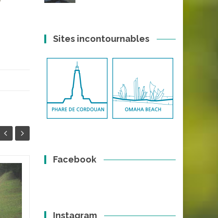
Sites incontournables
Facebook
Abbaye de Saint-
27
21
Pierre-les-Nonnains
AOÛT
(Musée des Beaux-
NOV
Arts de Lyon)
Instagram