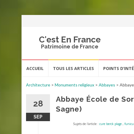
C'est En France
Patrimoine de France
Aller
ACCUEIL
TOUS LES ARTICLES
POINTS D’INT
au
contenu
Architecture
>
Monuments religieux
>
Abbayes
>
Abbaye 
Abbaye École de Sor
28
Sagne)
SEP
Sujets de l'article :
cure berck plage
,
funicul