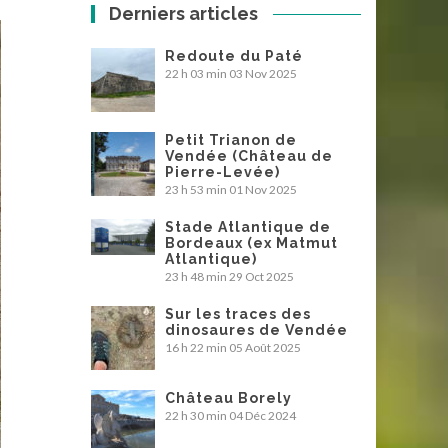
Derniers articles
Redoute du Paté
22 h 03 min
03 Nov 2025
Petit Trianon de
Vendée (Château de
Pierre-Levée)
23 h 53 min
01 Nov 2025
Stade Atlantique de
Bordeaux (ex Matmut
Atlantique)
23 h 48 min
29 Oct 2025
Sur les traces des
dinosaures de Vendée
16 h 22 min
05 Août 2025
Château Borely
22 h 30 min
04 Déc 2024