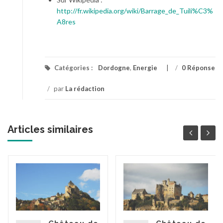
http://fr.wikipedia.org/wiki/Barrage_de_Tuili%C3%
A8res
Catégories :
Dordogne
,
Energie
/
0 Réponse
/
par
La rédaction
Articles similaires