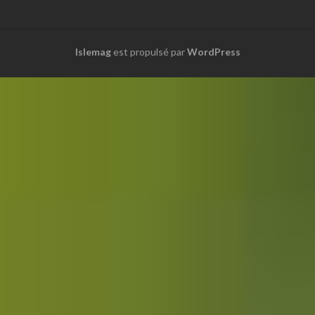
Islemag
est propulsé par
WordPress