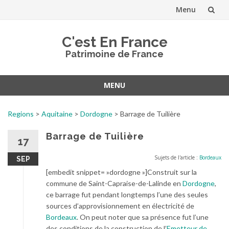
Menu
Aller
C'est En France
au
Patrimoine de France
contenu
MENU
Aller
au
Regions
>
Aquitaine
>
Dordogne
>
Barrage de Tuilière
contenu
Barrage de Tuilière
17
Sujets de l'article :
Bordeaux
SEP
[embedit snippet= »dordogne »]Construit sur la
commune de Saint-Capraise-de-Lalinde en
Dordogne
,
ce barrage fut pendant longtemps l’une des seules
sources d’approvisionnement en électricité de
Bordeaux
. On peut noter que sa présence fut l’une
des conditions de la construction de l’
Emetteur de